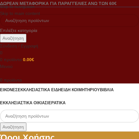
ΔΩΡΕΑΝ ΜΕΤΑΦΟΡΙΚΑ ΓΙΑ ΠΑΡΑΓΓΕΛΙΕΣ ΑΝΩ ΤΩΝ 60€
Skip to navigation
Skip to main content
Επιλέξτε κατηγορία
Αναζήτηση
Σύνδεση / Εγγραφή
0
0
προϊόντα
0.00
€
Μενού
0
προϊόντα
ΕΙΚΟΝΕΣ
ΕΚΚΛΗΣΙΑΣΤΙΚΑ ΕΙΔΗ
ΕΙΔΗ ΚΟΙΜΗΤΗΡΙΟΥ
ΒΙΒΛΙΑ
ΕΚΚΛΗΣΙΑΣΤΙΚΑ ΟΙΚΙΑΣ
ΙΕΡΑΤΙΚΑ
Αναζήτηση
Όροι Χρήσης