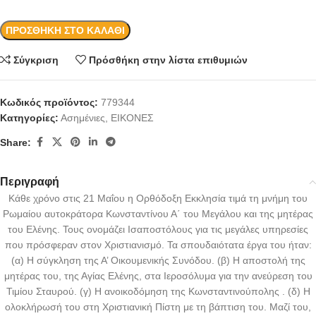
ΠΡΟΣΘΉΚΗ ΣΤΟ ΚΑΛΆΘΙ
Σύγκριση
Πρόσθήκη στην λίστα επιθυμιών
Κωδικός προϊόντος:
779344
Κατηγορίες:
Ασημένιες
,
ΕΙΚΟΝΕΣ
Share:
Περιγραφή
Κάθε χρόνο στις 21 Μαΐου η Ορθόδοξη Εκκλησία τιμά τη μνήμη του
Ρωμαίου αυτοκράτορα Κωνσταντίνου Α΄ του Μεγάλου και της μητέρας
του Ελένης. Τους ονομάζει Ισαποστόλους για τις μεγάλες υπηρεσίες
που πρόσφεραν στον Χριστιανισμό. Τα σπουδαιότατα έργα του ήταν:
(α) Η σύγκληση της Α’ Οικουμενικής Συνόδου. (β) Η αποστολή της
μητέρας του, της Αγίας Ελένης, στα Ιεροσόλυμα για την ανεύρεση του
Τιμίου Σταυρού. (γ) Η ανοικοδόμηση της Κωνσταντινούπολης . (δ) Η
ολοκλήρωσή του στη Χριστιανική Πίστη με τη βάπτιση του. Μαζί του,