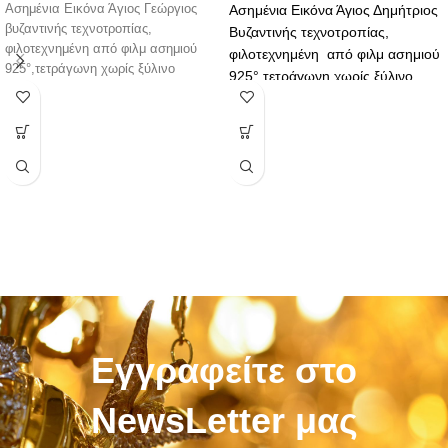
Ασημένια Εικόνα Άγιος Γεώργιος
Ασημένια Εικόνα Άγιος Δημήτριος
βυζαντινής τεχνοτροπίας,
Βυζαντινής τεχνοτροπίας,
φιλοτεχνημένη από φιλμ ασημιού
φιλοτεχνημένη από φιλμ ασημιού
925°,τετράγωνη χωρίς ξύλινο
925°,τετράγωνη χωρίς ξύλινο
πλαίσιο με ασήμι, επίχρυσο και
πλαίσιο με ασήμι, επίχρυσο και
χρώμα σμάλτου. Η εικόνα έχει
χρώμα σμάλτου.
υποστεί ειδική επεξεργασία
προκειμένου να μείνει αμετάβλητη
Οι εικόνες έχουν υποστεί ειδική
στο πέρασμα του χρόνου. Η εικόνα
επεξεργασία προκειμένου να
διαθέτει ξύλινη βάση και υποδοχή
μένουν αμετάβλητες στο πέρασμα
για κρέμασμα.
του χρόνου και να μην μαυρίζουν.
Επίσης διαθέτουν ξύλινη βάση και
υποδοχή για κρέμασμα.
Εγγραφείτε στο
NewsLetter μας