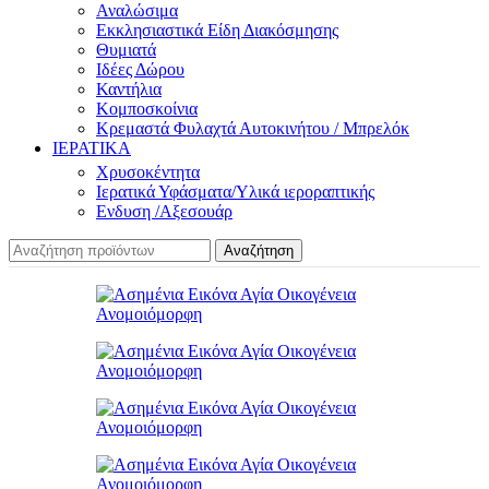
Αναλώσιμα
Εκκλησιαστικά Είδη Διακόσμησης
Θυμιατά
Ιδέες Δώρου
Καντήλια
Κομποσκοίνια
Κρεμαστά Φυλαχτά Αυτοκινήτου / Μπρελόκ
ΙΕΡΑΤΙΚΑ
Χρυσοκέντητα
Ιερατικά Υφάσματα/Υλικά ιεροραπτικής
Ενδυση /Αξεσουάρ
Αναζήτηση