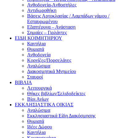
Ανθοδοχεία-Aνθοστήλες
Αντιδωροθήκη
Βάσεις Αρτοκλασίας / Λαμπάδων γάμου /
Εσταυρωμένου
Εξαπτέρυγα – Ανάσταση
Σημαίες – Γιρλάντες
ΕΙΔΗ ΚΟΙΜΗΤΗΡΙΟΥ
Καντήλια
Θυμιατά
Ανθοδοχεία
Κορνίζες/Πορσελάνες
Αναλώσιμα
Διακοσμητικά Μνημείου
Σταυροί
ΒΙΒΛΙΑ
Λειτουργικά
Θήκες βιβλίων/Σελιδοδείκτες
Βίοι Αγίων
ΕΚΚΛΗΣΙΑΣΤΙΚΑ ΟΙΚΙΑΣ
Αναλώσιμα
Εκκλησιαστικά Είδη Διακόσμησης
Θυμιατά
Ιδέες Δώρου
Καντήλια
Κομποσκοίνια