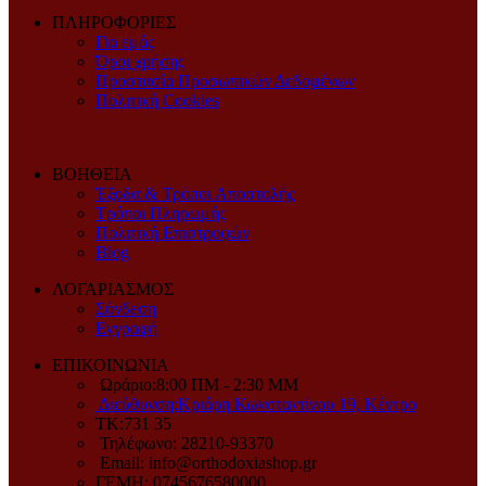
ΠΛΗΡΟΦΟΡΙΕΣ
Για εμάς
Όροι χρήσης
Προστασία Προσωπικών Δεδομένων
Πολιτική Cookies
ΒΟΗΘΕΙΑ
Έξοδα & Τρόποι Αποστολής
Τρόποι Πληρωμής
Πολιτική Επιστροφών
Blog
ΛΟΓΑΡΙΑΣΜΟΣ
Σύνδεση
Εγγραφή
ΕΠΙΚΟΙΝΩΝΙΑ
Ωράριο:8:00 ΠM - 2:30 MM
Διεύθυνση:Κριάρη Κωνσταντίνου 19, Κέντρο
ΤΚ:731 35
Τηλέφωνο: 28210-93370
Email: info@orthodoxiashop.gr
ΓΕΜH: 0745676580000