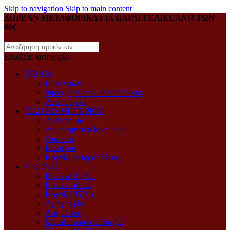
Skip to navigation
Skip to main content
ΔΩΡΕΑΝ ΜΕΤΑΦΟΡΙΚΑ ΓΙΑ ΠΑΡΑΓΓΕΛΙΕΣ ΑΝΩ ΤΩΝ
60€
Επιλέξτε κατηγορία
ΒΙΒΛΙΑ
Βίοι Αγίων
θήκες βιβλίων / σελιδοδείκτες
Λειτουργικά
ΕΙΔΗ ΚΟΙΜΗΤΗΡΙΟΥ
Αναλώσιμα
Διακοσμητικά Μνημείου
Θυμιατά
Καντήλια
Κορνίζες/Πορσελάνες
ΕΙΚΟΝΕΣ
Eικόνες Bιβλίο
Eικονοστάσια
Kορνίζα Tζάμι
Αγιογραφία
Ασημένιες
Μεταξοτυπία σε Καμβά