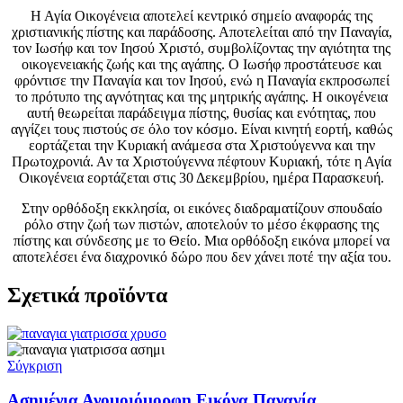
Η Αγία Οικογένεια αποτελεί κεντρικό σημείο αναφοράς της
χριστιανικής πίστης και παράδοσης. Αποτελείται από την Παναγία,
τον Ιωσήφ και τον Ιησού Χριστό, συμβολίζοντας την αγιότητα της
οικογενειακής ζωής και της αγάπης. Ο Ιωσήφ προστάτευσε και
φρόντισε την Παναγία και τον Ιησού, ενώ η Παναγία εκπροσωπεί
το πρότυπο της αγνότητας και της μητρικής αγάπης. Η οικογένεια
αυτή θεωρείται παράδειγμα πίστης, θυσίας και ενότητας, που
αγγίζει τους πιστούς σε όλο τον κόσμο. Είναι κινητή εορτή, καθώς
εορτάζεται την Κυριακή ανάμεσα στα Χριστούγεννα και την
Πρωτοχρονιά. Αν τα Χριστούγεννα πέφτουν Κυριακή, τότε η Αγία
Οικογένεια εορτάζεται στις 30 Δεκεμβρίου, ημέρα Παρασκευή.
Στην ορθόδοξη εκκλησία, οι εικόνες διαδραματίζουν σπουδαίο
ρόλο στην ζωή των πιστών, αποτελούν το μέσο έκφρασης της
πίστης και σύνδεσης με το Θείο. Μια ορθόδοξη εικόνα μπορεί να
αποτελέσει ένα διαχρονικό δώρο που δεν χάνει ποτέ την αξία του.
Σχετικά προϊόντα
Σύγκριση
Ασημένια Ανομοιόμορφη Εικόνα Παναγία