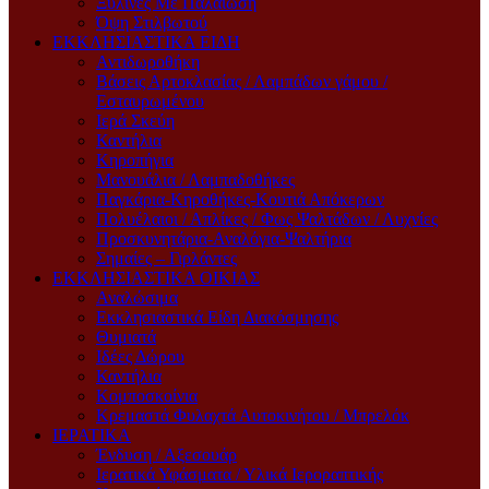
Ξύλινες Με Παλαίωση
Όψη Στιλβωτού
ΕΚΚΛΗΣΙΑΣΤΙΚΑ ΕΙΔΗ
Αντιδωροθήκη
Βάσεις Αρτοκλασίας / Λαμπάδων γάμου /
Εσταυρωμένου
Ιερά Σκεύη
Καντήλια
Κηροπήγια
Μανουάλια / Λαμπαδοθήκες
Παγκάρια-Κηροθήκες-Κουτιά Απόκερων
Πολυέλαιοι / Απλίκες / Φως Ψαλτάδων / Λυχνίες
Προσκυνητάρια-Αναλόγια-Ψαλτήρια
Σημαίες – Γιρλάντες
ΕΚΚΛΗΣΙΑΣΤΙΚΑ ΟΙΚΙΑΣ
Αναλώσιμα
Εκκλησιαστικά Είδη Διακόσμησης
Θυμιατά
Ιδέες Δώρου
Καντήλια
Κομποσκοίνια
Κρεμαστά Φυλαχτά Αυτοκινήτου / Μπρελόκ
ΙΕΡΑΤΙΚΑ
Ένδυση / Αξεσουάρ
Ιερατικά Υφάσματα / Υλικά Ιεροραπτικής