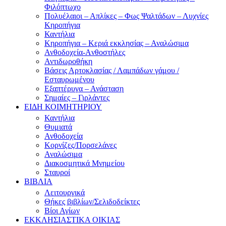
Φιλόπτωχο
Πολυέλαιοι – Απλίκες – Φως Ψαλτάδων – Λυχνίες
Κηροπήγια
Καντήλια
Κηροπήγια – Κεριά εκκλησίας – Αναλώσιμα
Ανθοδοχεία-Aνθοστήλες
Αντιδωροθήκη
Βάσεις Αρτοκλασίας / Λαμπάδων γάμου /
Εσταυρωμένου
Εξαπτέρυγα – Ανάσταση
Σημαίες – Γιρλάντες
ΕΙΔΗ ΚΟΙΜΗΤΗΡΙΟΥ
Καντήλια
Θυμιατά
Ανθοδοχεία
Κορνίζες/Πορσελάνες
Αναλώσιμα
Διακοσμητικά Μνημείου
Σταυροί
ΒΙΒΛΙΑ
Λειτουργικά
Θήκες βιβλίων/Σελιδοδείκτες
Βίοι Αγίων
ΕΚΚΛΗΣΙΑΣΤΙΚΑ ΟΙΚΙΑΣ