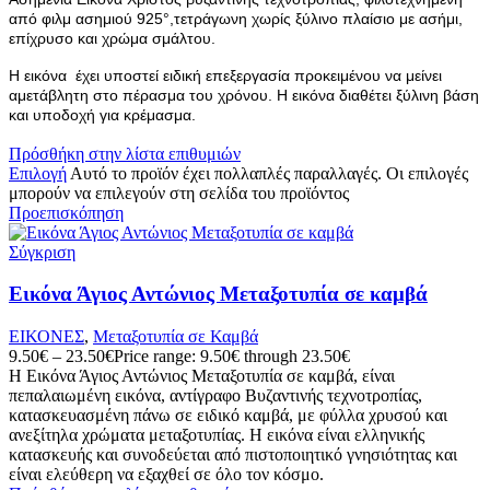
από φιλμ ασημιού 925°,τετράγωνη χωρίς ξύλινο πλαίσιο με ασήμι,
επίχρυσο και χρώμα σμάλτου.
Η εικόνα έχει υποστεί ειδική επεξεργασία προκειμένου να μείνει
αμετάβλητη στο πέρασμα του χρόνου. Η εικόνα διαθέτει ξύλινη βάση
και υποδοχή για κρέμασμα.
Πρόσθήκη στην λίστα επιθυμιών
Επιλογή
Αυτό το προϊόν έχει πολλαπλές παραλλαγές. Οι επιλογές
μπορούν να επιλεγούν στη σελίδα του προϊόντος
Προεπισκόπηση
Σύγκριση
Εικόνα Άγιος Αντώνιος Μεταξοτυπία σε καμβά
ΕΙΚΟΝΕΣ
,
Μεταξοτυπία σε Καμβά
9.50
€
–
23.50
€
Price range: 9.50€ through 23.50€
Η Εικόνα Άγιος Αντώνιος Μεταξοτυπία σε καμβά, είναι
πεπαλαιωμένη εικόνα, αντίγραφο Βυζαντινής τεχνοτροπίας,
κατασκευασμένη πάνω σε ειδικό καμβά, με φύλλα χρυσού και
ανεξίτηλα χρώματα μεταξοτυπίας. Η εικόνα είναι ελληνικής
κατασκευής και συνοδεύεται από πιστοποιητικό γνησιότητας και
είναι ελεύθερη να εξαχθεί σε όλο τον κόσμο.