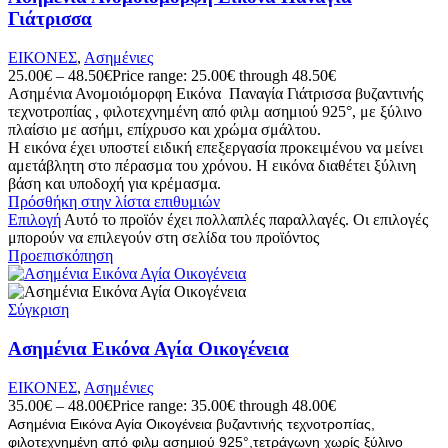
Γιάτρισσα
ΕΙΚΟΝΕΣ
,
Ασημένιες
25.00
€
–
48.50
€
Price range: 25.00€ through 48.50€
Ασημένια Ανομοιόμορφη Εικόνα Παναγία Γιάτρισσα βυζαντινής
τεχνοτροπίας , φιλοτεχνημένη από φιλμ ασημιού 925°, με ξύλινο
πλαίσιο με ασήμι, επίχρυσο και χρώμα σμάλτου.
Η εικόνα έχει υποστεί ειδική επεξεργασία προκειμένου να μείνει
αμετάβλητη στο πέρασμα του χρόνου. Η εικόνα διαθέτει ξύλινη
βάση και υποδοχή για κρέμασμα.
Πρόσθήκη στην λίστα επιθυμιών
Επιλογή
Αυτό το προϊόν έχει πολλαπλές παραλλαγές. Οι επιλογές
μπορούν να επιλεγούν στη σελίδα του προϊόντος
Προεπισκόπηση
Σύγκριση
Ασημένια Εικόνα Αγία Οικογένεια
ΕΙΚΟΝΕΣ
,
Ασημένιες
35.00
€
–
48.00
€
Price range: 35.00€ through 48.00€
Ασημένια Εικόνα Αγία Οικογένεια βυζαντινής τεχνοτροπίας,
φιλοτεχνημένη από φιλμ ασημιού 925°,τετράγωνη χωρίς ξύλινο