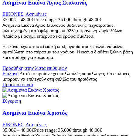
Ασημένια Εικόνα Άγιος Στυλιανός
ΕΙΚΟΝΕΣ
,
Ασημένιες
35.00
€
–
48.00
€
Price range: 35.00€ through 48.00€
Ασημένια Εικόνα Άγιος Στυλιανός βυζαντινής τεχνοτροπίας,
φιλοτεχνημένη από φιλμ ασημιού 925°,τετράγωνη χωρίς ξύλινο
πλαίσιο με ασήμι, επίχρυσο και χρώμα σμάλτου.
Η εικόνα έχει υποστεί ειδική επεξεργασία προκειμένου να μείνει
αμετάβλητη στο πέρασμα του χρόνου. Η εικόνα διαθέτει ξύλινη βάση
και υποδοχή για κρέμασμα.
Πρόσθήκη στην λίστα επιθυμιών
Επιλογή
Αυτό το προϊόν έχει πολλαπλές παραλλαγές. Οι επιλογές
μπορούν να επιλεγούν στη σελίδα του προϊόντος
Προεπισκόπηση
Σύγκριση
Ασημένια Εικόνα Χριστός
ΕΙΚΟΝΕΣ
,
Ασημένιες
35.00
€
–
48.00
€
Price range: 35.00€ through 48.00€
Ασημένια Εικόνα Χριστός βυζαντινής τεχνοτροπίας, φιλοτεχνημένη