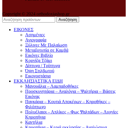
Copyright © 2024 orthodoxiashop.gr
Αναζήτηση
ΕΙΚΟΝΕΣ
Ασημένιες
Αγιογραφία
Ξύλινες Με Παλαίωση
Μεταξοτυπία σε Καμβά
Eικόνες Bιβλίο
Kορνίζα Tζάμι
Δίπτυχα / Τρίπτυχα
Όψη Στιλβωτού
Eικονοστάσια
ΕΚΚΛΗΣΙΑΣΤΙΚΑ ΕΙΔΗ
Μανουάλια – Λαμπαδοθήκες
Προσκυνητάρια – Αναλόγια – Ψαλτήρια – Βάσεις
Εικόνας
Παγκάρια – Κουτιά Αποκέρων – Κηροθήκες –
Φιλόπτωχο
Πολυέλαιοι – Απλίκες – Φως Ψαλτάδων – Λυχνίες
Κηροπήγια
Καντήλια
Κηροπήγια – Κεριά εκκλησίας – Αναλώσιμα