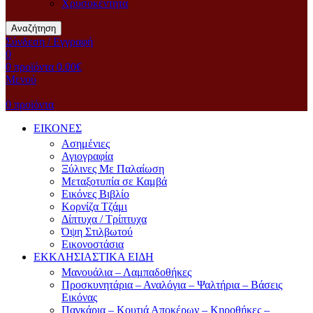
Χρυσοκέντητα
Αναζήτηση
Σύνδεση / Εγγραφή
0
0
προϊόντα
0.00
€
Μενού
0
προϊόντα
ΕΙΚΟΝΕΣ
Ασημένιες
Αγιογραφία
Ξύλινες Με Παλαίωση
Μεταξοτυπία σε Καμβά
Eικόνες Bιβλίο
Kορνίζα Tζάμι
Δίπτυχα / Τρίπτυχα
Όψη Στιλβωτού
Eικονοστάσια
ΕΚΚΛΗΣΙΑΣΤΙΚΑ ΕΙΔΗ
Μανουάλια – Λαμπαδοθήκες
Προσκυνητάρια – Αναλόγια – Ψαλτήρια – Βάσεις
Εικόνας
Παγκάρια – Κουτιά Αποκέρων – Κηροθήκες –