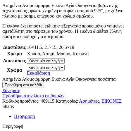
Ασημένια Ανομοιόμορφη Εικόνα Αγία Οικογένεια βυζαντινής
τεχνοτροπίας , φιλοτεχνημένη από φιλμ ασημιού 925°, με ξύλινο
πλαίσιο με ασήμι, επίχρυσο και χρώμα σμάλτου.
Η εικόνα έχει υποστεί ειδική επεξεργασία προκειμένου να μείνει
αμετάβλητη στο πέρασμα του χρόνου. Η εικόνα διαθέτει ξύλινη
βάση και υποδοχή για κρέμασμα.
Διαστάσεις
16×11.5
,
21×15
,
26,5×19
Χρώμα
Χρυσό
,
Ασημί
,
Μαύρο
,
Κόκκινο
Διαστάσεις
Χρώμα
Εκκαθάριση
Ασημένια Ανομοιόμορφη Εικόνα Αγία Οικογένεια ποσότητα
Προσθήκη στο καλάθι
Σύγκριση
Πρόσθήκη στην λίστα επιθυμιών
Κωδικός προϊόντος:
469115
Κατηγορίες:
Ασημένιες
,
ΕΙΚΟΝΕΣ
Share:
Περιγραφή
Περιγραφή