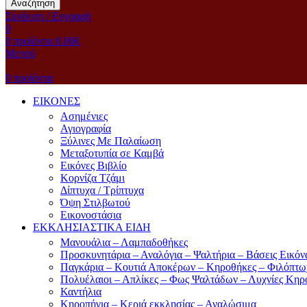
Αναζήτηση
Σύνδεση / Εγγραφή
0
0
προϊόντα
0.00
€
Μενού
0
προϊόντα
ΕΙΚΟΝΕΣ
Ασημένιες
Αγιογραφία
Ξύλινες Με Παλαίωση
Μεταξοτυπία σε Καμβά
Eικόνες Bιβλίο
Kορνίζα Tζάμι
Δίπτυχα / Τρίπτυχα
Όψη Στιλβωτού
Eικονοστάσια
ΕΚΚΛΗΣΙΑΣΤΙΚΑ ΕΙΔΗ
Μανουάλια – Λαμπαδοθήκες
Προσκυνητάρια – Αναλόγια – Ψαλτήρια – Βάσεις Εικόν
Παγκάρια – Κουτιά Αποκέρων – Κηροθήκες – Φιλόπτω
Πολυέλαιοι – Απλίκες – Φως Ψαλτάδων – Λυχνίες Κηρ
Καντήλια
Κηροπήγια – Κεριά εκκλησίας – Αναλώσιμα