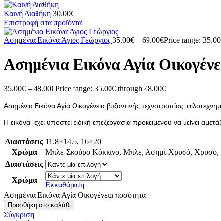
Καινή Διαθήκη
30.00
€
Επιστροφή στα προϊόντα
Ασημένια Εικόνα Άγιος Γεώργιος
35.00
€
–
69.00
€
Price range: 35.0
Ασημένια Εικόνα Αγία Οικογένε
35.00
€
–
48.00
€
Price range: 35.00€ through 48.00€
Ασημένια Εικόνα Αγία Οικογένεια βυζαντινής τεχνοτροπίας, φιλοτεχνη
Η εικόνα έχει υποστεί ειδική επεξεργασία προκειμένου να μείνει αμε
Διαστάσεις
11.8×14.6
,
16×20
Χρώμα
Μπλε-Σκούρο Κόκκινο
,
Μπλε
,
Ασημί-Χρυσό
,
Χρυσό
,
Διαστάσεις
Χρώμα
Εκκαθάριση
Ασημένια Εικόνα Αγία Οικογένεια ποσότητα
Προσθήκη στο καλάθι
Σύγκριση