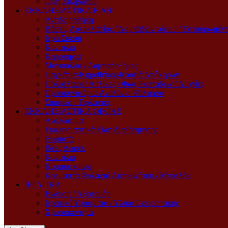
Όψη Στιλβωτού
ΕΚΚΛΗΣΙΑΣΤΙΚΑ ΕΙΔΗ
Αντιδωροθήκη
Βάσεις Αρτοκλασίας / Λαμπάδων γάμου / Εσταυρωμέν
Ιερά Σκεύη
Καντήλια
Κηροπήγια
Μανουάλια / Λαμπαδοθήκες
Παγκάρια-Κηροθήκες-Κουτιά Απόκερων
Πολυέλαιοι / Απλίκες / Φως Ψαλτάδων / Λυχνίες
Προσκυνητάρια-Αναλόγια-Ψαλτήρια
Σημαίες – Γιρλάντες
ΕΚΚΛΗΣΙΑΣΤΙΚΑ ΟΙΚΙΑΣ
Αναλώσιμα
Εκκλησιαστικά Είδη Διακόσμησης
Θυμιατά
Ιδέες Δώρου
Καντήλια
Κομποσκοίνια
Κρεμαστά Φυλαχτά Αυτοκινήτου / Μπρελόκ
ΙΕΡΑΤΙΚΑ
Ένδυση / Αξεσουάρ
Ιερατικά Υφάσματα / Υλικά Ιεροραπτικής
Χρυσοκέντητα