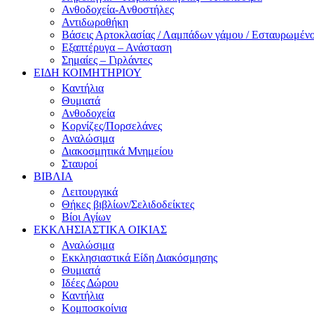
Ανθοδοχεία-Aνθοστήλες
Αντιδωροθήκη
Βάσεις Αρτοκλασίας / Λαμπάδων γάμου / Εσταυρωμέν
Εξαπτέρυγα – Ανάσταση
Σημαίες – Γιρλάντες
ΕΙΔΗ ΚΟΙΜΗΤΗΡΙΟΥ
Καντήλια
Θυμιατά
Ανθοδοχεία
Κορνίζες/Πορσελάνες
Αναλώσιμα
Διακοσμητικά Μνημείου
Σταυροί
ΒΙΒΛΙΑ
Λειτουργικά
Θήκες βιβλίων/Σελιδοδείκτες
Βίοι Αγίων
ΕΚΚΛΗΣΙΑΣΤΙΚΑ ΟΙΚΙΑΣ
Αναλώσιμα
Εκκλησιαστικά Είδη Διακόσμησης
Θυμιατά
Ιδέες Δώρου
Καντήλια
Κομποσκοίνια