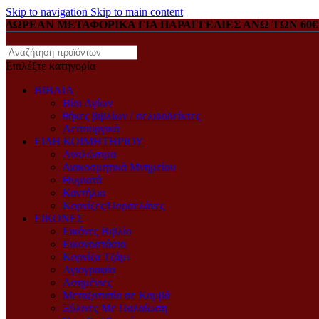
Skip to navigation
Skip to main content
ΔΩΡΕΑΝ ΜΕΤΑΦΟΡΙΚΑ ΓΙΑ ΠΑΡΑΓΓΕΛΙΕΣ ΑΝΩ ΤΩΝ 60€
Επιλέξτε κατηγορία
ΒΙΒΛΙΑ
Βίοι Αγίων
θήκες βιβλίων / σελιδοδείκτες
Λειτουργικά
ΕΙΔΗ ΚΟΙΜΗΤΗΡΙΟΥ
Αναλώσιμα
Διακοσμητικά Μνημείου
Θυμιατά
Καντήλια
Κορνίζες/Πορσελάνες
ΕΙΚΟΝΕΣ
Eικόνες Bιβλίο
Eικονοστάσια
Kορνίζα Tζάμι
Αγιογραφία
Ασημένιες
Μεταξοτυπία σε Καμβά
Ξύλινες Με Παλαίωση