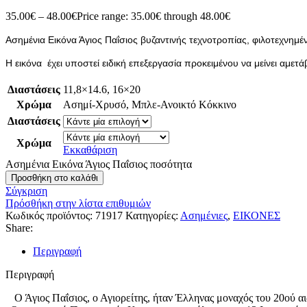
35.00
€
–
48.00
€
Price range: 35.00€ through 48.00€
Ασημένια Εικόνα Άγιος Παΐσιος βυζαντινής τεχνοτροπίας, φιλοτεχνημ
Η εικόνα έχει υποστεί ειδική επεξεργασία προκειμένου να μείνει αμε
Διαστάσεις
11,8×14.6
,
16×20
Χρώμα
Ασημί-Χρυσό
,
Μπλε-Ανοικτό Κόκκινο
Διαστάσεις
Χρώμα
Εκκαθάριση
Ασημένια Εικόνα Άγιος Παΐσιος ποσότητα
Προσθήκη στο καλάθι
Σύγκριση
Πρόσθήκη στην λίστα επιθυμιών
Κωδικός προϊόντος:
71917
Κατηγορίες:
Ασημένιες
,
ΕΙΚΟΝΕΣ
Share:
Περιγραφή
Περιγραφή
Ο Άγιος Παΐσιος, ο Αγιορείτης, ήταν Έλληνας μοναχός του 20ού α