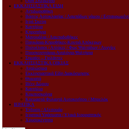
Όψη Στιλβωτού
ΕΚΚΛΗΣΙΑΣΤΙΚΑ ΕΙΔΗ
Αντιδωροθήκη
Βάσεις Αρτοκλασίας / Λαμπάδων γάμου / Εσταυρωμέν
Ιερά Σκεύη
Καντήλια
Κηροπήγια
Μανουάλια / Λαμπαδοθήκες
Παγκάρια-Κηροθήκες-Κουτιά Απόκερων
Πολυέλαιοι / Απλίκες / Φως Ψαλτάδων / Λυχνίες
Προσκυνητάρια-Αναλόγια-Ψαλτήρια
Σημαίες – Γιρλάντες
ΕΚΚΛΗΣΙΑΣΤΙΚΑ ΟΙΚΙΑΣ
Αναλώσιμα
Εκκλησιαστικά Είδη Διακόσμησης
Θυμιατά
Ιδέες Δώρου
Καντήλια
Κομποσκοίνια
Κρεμαστά Φυλαχτά Αυτοκινήτου / Μπρελόκ
ΙΕΡΑΤΙΚΑ
Ένδυση / Αξεσουάρ
Ιερατικά Υφάσματα / Υλικά Ιεροραπτικής
Χρυσοκέντητα