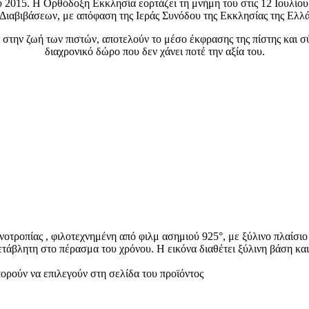
 2015. Η Ορθόδοξη Εκκλησία εορτάζει τη μνήμη του στις 12 Ιουλίου.
Διαβιβάσεων, με απόφαση της Ιεράς Συνόδου της Εκκλησίας της Ελλά
 στην ζωή των πιστών, αποτελούν το μέσο έκφρασης της πίστης και σ
διαχρονικό δώρο που δεν χάνει ποτέ την αξία του.
τροπίας , φιλοτεχνημένη από φιλμ ασημιού 925°, με ξύλινο πλαίσιο
μετάβλητη στο πέρασμα του χρόνου. Η εικόνα διαθέτει ξύλινη βάση κα
πορούν να επιλεγούν στη σελίδα του προϊόντος