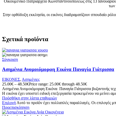
Οικουμενικό Πατριαρχείο Κωνσταντινουπόλεως στις 13 Ιανουαρίου
των 
Στην ορθόδοξη εκκλησία, οι εικόνες διαδραματίζουν σπουδαίο ρόλο
Σχετικά προϊόντα
Σύγκριση
Ασημένια Ανομοιόμορφη Εικόνα Παναγία Γιάτρισσα
ΕΙΚΟΝΕΣ
,
Ασημένιες
25.00
€
–
48.50
€
Price range: 25.00€ through 48.50€
Ασημένια Ανομοιόμορφη Εικόνα Παναγία Γιάτρισσα βυζαντινής τεχνο
Η εικόνα έχει υποστεί ειδική επεξεργασία προκειμένου να μείνει α
Πρόσθήκη στην λίστα επιθυμιών
Επιλογή
Αυτό το προϊόν έχει πολλαπλές παραλλαγές. Οι επιλογές μ
Προεπισκόπηση