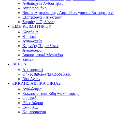
Ανθοδοχεία-Aνθοστήλες
Αντιδωροθήκη
Βάσεις Αρτοκλασίας / Λαμπάδων γάμου / Εσταυρωμέν
Εξαπτέρυγα – Ανάσταση
Σημαίες – Γιρλάντες
ΕΙΔΗ ΚΟΙΜΗΤΗΡΙΟΥ
Καντήλια
Θυμιατά
Ανθοδοχεία
Κορνίζες/Πορσελάνες
Αναλώσιμα
Διακοσμητικά Μνημείου
Σταυροί
ΒΙΒΛΙΑ
Λειτουργικά
Θήκες βιβλίων/Σελιδοδείκτες
Βίοι Αγίων
ΕΚΚΛΗΣΙΑΣΤΙΚΑ ΟΙΚΙΑΣ
Αναλώσιμα
Εκκλησιαστικά Είδη Διακόσμησης
Θυμιατά
Ιδέες Δώρου
Καντήλια
Κομποσκοίνια