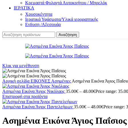
Κρεμαστά Φυλαχτά Αυτοκινήτου / Μπρελόκ
ΙΕΡΑΤΙΚΑ
Χρυσοκέντητα
Ιερατικά Υφάσματα/Υλικά ιεροραπτικής
Ενδυση /Αξεσουάρ
Αναζήτηση
Κλικ για μεγέθυνση
Αρχική σελίδα
ΕΙΚΟΝΕΣ
Ασημένιες
Ασημένια Εικόνα Άγιος Παΐσι
Ασημένια Εικόνα Άγιος Νικόλαος
35.00
€
–
48.00
€
Price range: 35.0
Επιστροφή στα προϊόντα
Ασημένια Εικόνα Άγιος Παντελεήμων
35.00
€
–
48.00
€
Price range: 
Ασημένια Εικόνα Άγιος Παΐσιος