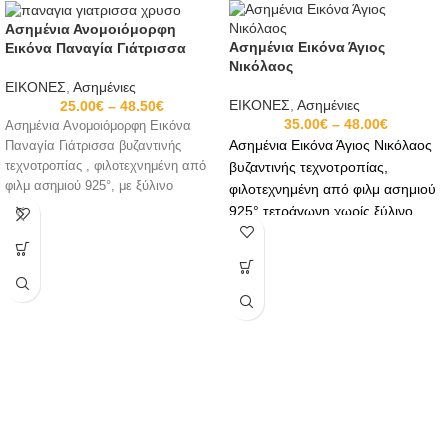
Ασημένια Ανομοιόμορφη
Ασημένια Εικόνα Άγιος
Εικόνα Παναγία Γιάτρισσα
Νικόλαος
ΕΙΚΟΝΕΣ
,
Ασημένιες
ΕΙΚΟΝΕΣ
,
Ασημένιες
25.00
€
–
48.50
€
35.00
€
–
48.00
€
Ασημένια Ανομοιόμορφη Εικόνα
Ασημένια Εικόνα Άγιος Νικόλαος
Παναγία Γιάτρισσα βυζαντινής
τεχνοτροπίας , φιλοτεχνημένη από
βυζαντινής τεχνοτροπίας,
φιλμ ασημιού 925°, με ξύλινο
φιλοτεχνημένη από φιλμ ασημιού
πλαίσιο με ασήμι, επίχρυσο και
925°,τετράγωνη χωρίς ξύλινο
χρώμα σμάλτου.
πλαίσιο με ασήμι, επίχρυσο και
Η εικόνα έχει υποστεί ειδική
χρώμα σμάλτου.
επεξεργασία προκειμένου να μείνει
αμετάβλητη στο πέρασμα του
Η εικόνα έχει υποστεί ειδική
χρόνου. Η εικόνα διαθέτει ξύλινη
επεξεργασία προκειμένου να
βάση και υποδοχή για κρέμασμα.
μείνει αμετάβλητη στο πέρασμα
του χρόνου. Η εικόνα διαθέτει
ξύλινη βάση και υποδοχή για
κρέμασμα.