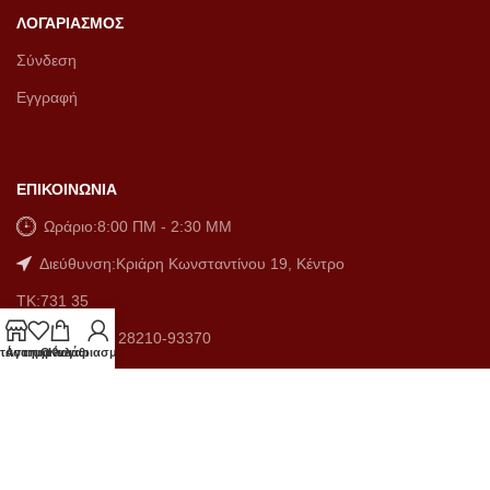
ΛΟΓΑΡΙΑΣΜΟΣ
Σύνδεση
Εγγραφή
ΕΠΙΚΟΙΝΩΝΙΑ
Ωράριο:8:00 ΠM - 2:30 MM
Διεύθυνση:Κριάρη Κωνσταντίνου 19, Κέντρο
ΤΚ:731 35
Τηλέφωνο: 28210-93370
τάστημα
Αγαπημένα
Ο λογαριασμός μου
Καλάθι
Email: info@orthodoxiashop.gr
ΓΕΜH: 0745676580000