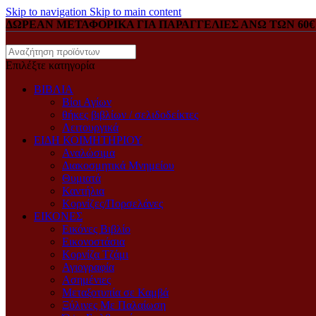
Skip to navigation
Skip to main content
ΔΩΡΕΑΝ ΜΕΤΑΦΟΡΙΚΑ ΓΙΑ ΠΑΡΑΓΓΕΛΙΕΣ ΑΝΩ ΤΩΝ 60€
Επιλέξτε κατηγορία
ΒΙΒΛΙΑ
Βίοι Αγίων
θήκες βιβλίων / σελιδοδείκτες
Λειτουργικά
ΕΙΔΗ ΚΟΙΜΗΤΗΡΙΟΥ
Αναλώσιμα
Διακοσμητικά Μνημείου
Θυμιατά
Καντήλια
Κορνίζες/Πορσελάνες
ΕΙΚΟΝΕΣ
Eικόνες Bιβλίο
Eικονοστάσια
Kορνίζα Tζάμι
Αγιογραφία
Ασημένιες
Μεταξοτυπία σε Καμβά
Ξύλινες Με Παλαίωση