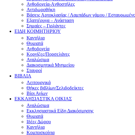
Ανθοδοχεία-Aνθοστήλες
Αντιδωροθήκη
Βάσεις Αρτοκλασίας / Λαμπάδων γάμου / Εσταυρωμέν
Εξαπτέρυγα – Ανάσταση
Σημαίες – Γιρλάντες
ΕΙΔΗ ΚΟΙΜΗΤΗΡΙΟΥ
Καντήλια
Θυμιατά
Ανθοδοχεία
Κορνίζες/Πορσελάνες
Αναλώσιμα
Διακοσμητικά Μνημείου
Σταυροί
ΒΙΒΛΙΑ
Λειτουργικά
Θήκες βιβλίων/Σελιδοδείκτες
Βίοι Αγίων
ΕΚΚΛΗΣΙΑΣΤΙΚΑ ΟΙΚΙΑΣ
Αναλώσιμα
Εκκλησιαστικά Είδη Διακόσμησης
Θυμιατά
Ιδέες Δώρου
Καντήλια
Κομποσκοίνια