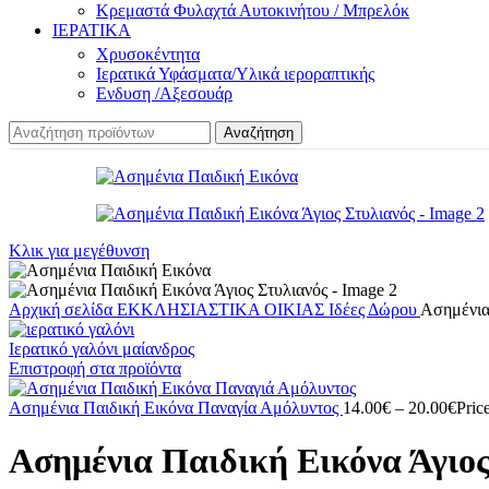
Κρεμαστά Φυλαχτά Αυτοκινήτου / Μπρελόκ
ΙΕΡΑΤΙΚΑ
Χρυσοκέντητα
Ιερατικά Υφάσματα/Υλικά ιεροραπτικής
Ενδυση /Αξεσουάρ
Αναζήτηση
Κλικ για μεγέθυνση
Αρχική σελίδα
ΕΚΚΛΗΣΙΑΣΤΙΚΑ ΟΙΚΙΑΣ
Ιδέες Δώρου
Ασημένια
Ιερατικό γαλόνι μαίανδρος
Επιστροφή στα προϊόντα
Ασημένια Παιδική Εικόνα Παναγία Αμόλυντος
14.00
€
–
20.00
€
Pric
Ασημένια Παιδική Εικόνα Άγιος