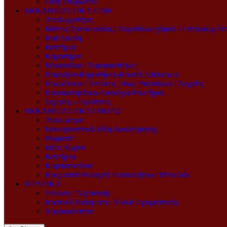
Όψη Στιλβωτού
ΕΚΚΛΗΣΙΑΣΤΙΚΑ ΕΙΔΗ
Αντιδωροθήκη
Βάσεις Αρτοκλασίας / Λαμπάδων γάμου / Εσταυρωμέν
Ιερά Σκεύη
Καντήλια
Κηροπήγια
Μανουάλια / Λαμπαδοθήκες
Παγκάρια-Κηροθήκες-Κουτιά Απόκερων
Πολυέλαιοι / Απλίκες / Φως Ψαλτάδων / Λυχνίες
Προσκυνητάρια-Αναλόγια-Ψαλτήρια
Σημαίες – Γιρλάντες
ΕΚΚΛΗΣΙΑΣΤΙΚΑ ΟΙΚΙΑΣ
Αναλώσιμα
Εκκλησιαστικά Είδη Διακόσμησης
Θυμιατά
Ιδέες Δώρου
Καντήλια
Κομποσκοίνια
Κρεμαστά Φυλαχτά Αυτοκινήτου / Μπρελόκ
ΙΕΡΑΤΙΚΑ
Ένδυση / Αξεσουάρ
Ιερατικά Υφάσματα / Υλικά Ιεροραπτικής
Χρυσοκέντητα