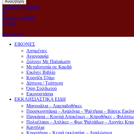
Αναζήτηση
Σύνδεση / Εγγραφή
0
0
προϊόντα
0.00
€
Μενού
0
προϊόντα
ΕΙΚΟΝΕΣ
Ασημένιες
Αγιογραφία
Ξύλινες Με Παλαίωση
Μεταξοτυπία σε Καμβά
Eικόνες Bιβλίο
Kορνίζα Tζάμι
Δίπτυχα / Τρίπτυχα
Όψη Στιλβωτού
Eικονοστάσια
ΕΚΚΛΗΣΙΑΣΤΙΚΑ ΕΙΔΗ
Μανουάλια – Λαμπαδοθήκες
Προσκυνητάρια – Αναλόγια – Ψαλτήρια – Βάσεις Εικόν
Παγκάρια – Κουτιά Αποκέρων – Κηροθήκες – Φιλόπτω
Πολυέλαιοι – Απλίκες – Φως Ψαλτάδων – Λυχνίες Κηρ
Καντήλια
Κηροπήγια – Κεριά εκκλησίας – Αναλώσιμα