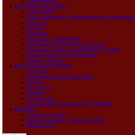
Όψη Στιλβωτού
ΕΚΚΛΗΣΙΑΣΤΙΚΑ ΕΙΔΗ
Αντιδωροθήκη
Βάσεις Αρτοκλασίας / Λαμπάδων γάμου / Εσταυρωμέν
Ιερά Σκεύη
Καντήλια
Κηροπήγια
Μανουάλια / Λαμπαδοθήκες
Παγκάρια-Κηροθήκες-Κουτιά Απόκερων
Πολυέλαιοι / Απλίκες / Φως Ψαλτάδων / Λυχνίες
Προσκυνητάρια-Αναλόγια-Ψαλτήρια
Σημαίες – Γιρλάντες
ΕΚΚΛΗΣΙΑΣΤΙΚΑ ΟΙΚΙΑΣ
Αναλώσιμα
Εκκλησιαστικά Είδη Διακόσμησης
Θυμιατά
Ιδέες Δώρου
Καντήλια
Κομποσκοίνια
Κρεμαστά Φυλαχτά Αυτοκινήτου / Μπρελόκ
ΙΕΡΑΤΙΚΑ
Ένδυση / Αξεσουάρ
Ιερατικά Υφάσματα / Υλικά Ιεροραπτικής
Χρυσοκέντητα