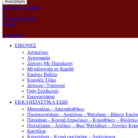
Αναζήτηση
Σύνδεση / Εγγραφή
0
0
προϊόντα
0.00
€
Μενού
0
προϊόντα
ΕΙΚΟΝΕΣ
Ασημένιες
Αγιογραφία
Ξύλινες Με Παλαίωση
Μεταξοτυπία σε Καμβά
Eικόνες Bιβλίο
Kορνίζα Tζάμι
Δίπτυχα / Τρίπτυχα
Όψη Στιλβωτού
Eικονοστάσια
ΕΚΚΛΗΣΙΑΣΤΙΚΑ ΕΙΔΗ
Μανουάλια – Λαμπαδοθήκες
Προσκυνητάρια – Αναλόγια – Ψαλτήρια – Βάσεις Εικόν
Παγκάρια – Κουτιά Αποκέρων – Κηροθήκες – Φιλόπτω
Πολυέλαιοι – Απλίκες – Φως Ψαλτάδων – Λυχνίες Κηρ
Καντήλια
Κηροπήγια – Κεριά εκκλησίας – Αναλώσιμα