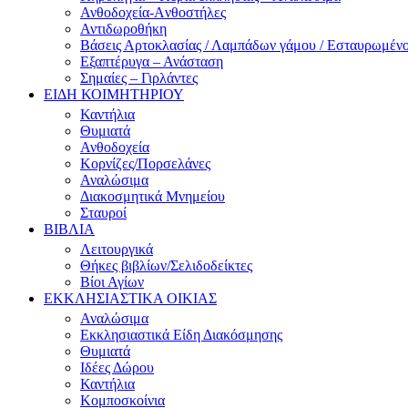
Ανθοδοχεία-Aνθοστήλες
Αντιδωροθήκη
Βάσεις Αρτοκλασίας / Λαμπάδων γάμου / Εσταυρωμέν
Εξαπτέρυγα – Ανάσταση
Σημαίες – Γιρλάντες
ΕΙΔΗ ΚΟΙΜΗΤΗΡΙΟΥ
Καντήλια
Θυμιατά
Ανθοδοχεία
Κορνίζες/Πορσελάνες
Αναλώσιμα
Διακοσμητικά Μνημείου
Σταυροί
ΒΙΒΛΙΑ
Λειτουργικά
Θήκες βιβλίων/Σελιδοδείκτες
Βίοι Αγίων
ΕΚΚΛΗΣΙΑΣΤΙΚΑ ΟΙΚΙΑΣ
Αναλώσιμα
Εκκλησιαστικά Είδη Διακόσμησης
Θυμιατά
Ιδέες Δώρου
Καντήλια
Κομποσκοίνια