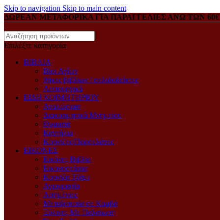
Skip to navigation
Skip to main content
ΔΩΡΕΑΝ ΜΕΤΑΦΟΡΙΚΑ ΓΙΑ ΠΑΡΑΓΓΕΛΙΕΣ ΑΝΩ ΤΩΝ 60€
Επιλέξτε κατηγορία
ΒΙΒΛΙΑ
Βίοι Αγίων
θήκες βιβλίων / σελιδοδείκτες
Λειτουργικά
ΕΙΔΗ ΚΟΙΜΗΤΗΡΙΟΥ
Αναλώσιμα
Διακοσμητικά Μνημείου
Θυμιατά
Καντήλια
Κορνίζες/Πορσελάνες
ΕΙΚΟΝΕΣ
Eικόνες Bιβλίο
Eικονοστάσια
Kορνίζα Tζάμι
Αγιογραφία
Ασημένιες
Μεταξοτυπία σε Καμβά
Ξύλινες Με Παλαίωση