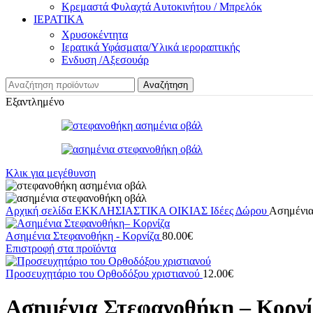
Κρεμαστά Φυλαχτά Αυτοκινήτου / Μπρελόκ
ΙΕΡΑΤΙΚΑ
Χρυσοκέντητα
Ιερατικά Υφάσματα/Υλικά ιεροραπτικής
Ενδυση /Αξεσουάρ
Αναζήτηση
Εξαντλημένο
Κλικ για μεγέθυνση
Αρχική σελίδα
ΕΚΚΛΗΣΙΑΣΤΙΚΑ ΟΙΚΙΑΣ
Ιδέες Δώρου
Ασημένια
Ασημένια Στεφανοθήκη - Κορνίζα
80.00
€
Επιστροφή στα προϊόντα
Προσευχητάριο του Ορθοδόξου χριστιανού
12.00
€
Ασημένια Στεφανοθήκη – Κορνί