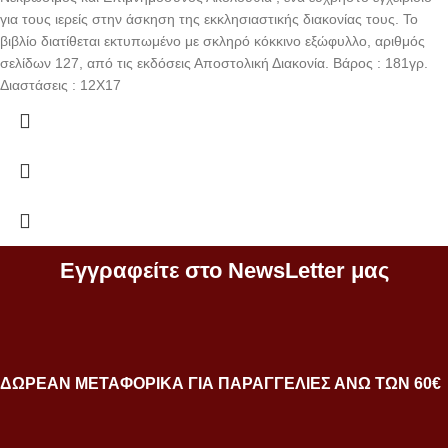
για τους ιερείς στην άσκηση της εκκλησιαστικής διακονίας τους. Το
βιβλίο διατίθεται εκτυπωμένο με σκληρό κόκκινο εξώφυλλο, αριθμός
σελίδων 127, από τις εκδόσεις Αποστολική Διακονία. Βάρος : 181γρ.
Διαστάσεις : 12Χ17
Εγγραφείτε στο NewsLetter μας
ΔΩΡΕΑΝ ΜΕΤΑΦΟΡΙΚΑ ΓΙΑ ΠΑΡΑΓΓΕΛΙΕΣ ΑΝΩ ΤΩΝ 60€