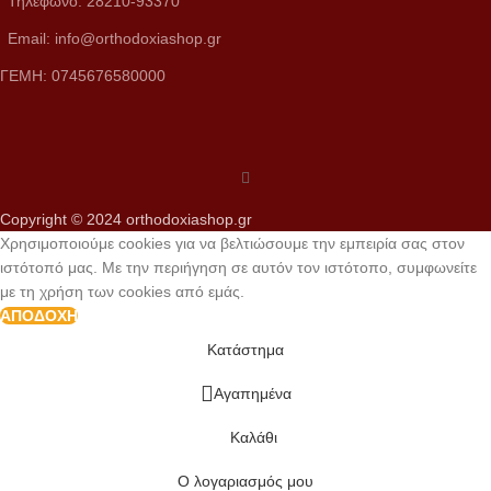
Τηλέφωνο: 28210-93370
Email: info@orthodoxiashop.gr
ΓΕΜH: 0745676580000
Copyright © 2024 orthodoxiashop.gr
Χρησιμοποιούμε cookies για να βελτιώσουμε την εμπειρία σας στον
ιστότοπό μας. Με την περιήγηση σε αυτόν τον ιστότοπο, συμφωνείτε
με τη χρήση των cookies από εμάς.
ΑΠΟΔΟΧΉ
Κατάστημα
Αγαπημένα
Καλάθι
Ο λογαριασμός μου