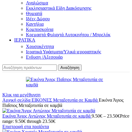
Αναλώσιμα
Εκκλησιαστικά Είδη Διακόσμησης
Θυμιατά
Ιδέες Δώρου
Καντήλια
Κομποσκοίνια
Κρεμαστά Φυλαχτά Αυτοκινήτου / Μπρελόκ
ΙΕΡΑΤΙΚΑ
Χρυσοκέντητα
Ιερατικά Υφάσματα/Υλικά ιεροραπτικής
Ενδυση /Αξεσουάρ
Αναζήτηση
Κλικ για μεγέθυνση
Αρχική σελίδα
ΕΙΚΟΝΕΣ
Μεταξοτυπία σε Καμβά
Εικόνα Άγιος
Παΐσιος Μεταξοτυπία σε καμβά
Εικόνα Άγιος Αντώνιος Μεταξοτυπία σε καμβά
9.50
€
–
23.50
€
Price
range: 9.50€ through 23.50€
Επιστροφή στα προϊόντα