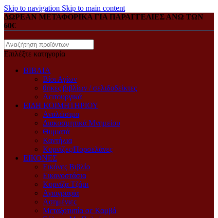
Skip to navigation
Skip to main content
ΔΩΡΕΑΝ ΜΕΤΑΦΟΡΙΚΑ ΓΙΑ ΠΑΡΑΓΓΕΛΙΕΣ ΑΝΩ ΤΩΝ
60€
Επιλέξτε κατηγορία
ΒΙΒΛΙΑ
Βίοι Αγίων
θήκες βιβλίων / σελιδοδείκτες
Λειτουργικά
ΕΙΔΗ ΚΟΙΜΗΤΗΡΙΟΥ
Αναλώσιμα
Διακοσμητικά Μνημείου
Θυμιατά
Καντήλια
Κορνίζες/Πορσελάνες
ΕΙΚΟΝΕΣ
Eικόνες Bιβλίο
Eικονοστάσια
Kορνίζα Tζάμι
Αγιογραφία
Ασημένιες
Μεταξοτυπία σε Καμβά