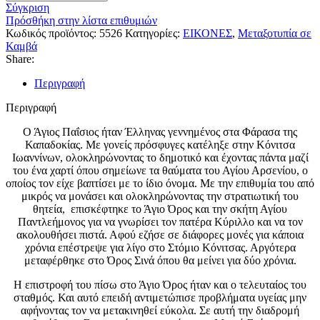
Σύγκριση
Πρόσθήκη στην λίστα επιθυμιών
Κωδικός προϊόντος:
5526
Κατηγορίες:
ΕΙΚΟΝΕΣ
,
Μεταξοτυπία σε
Καμβά
Share:
Περιγραφή
Περιγραφή
Ο Άγιος Παΐσιος ήταν Έλληνας γεννημένος στα Φάρασα της
Καπαδοκίας. Με γονείς πρόσφυγες κατέληξε στην Κόνιτσα
Ιωαννίνων, ολοκληρώνοντας το δημοτικό και έχοντας πάντα μαζί
του ένα χαρτί όπου σημείωνε τα θαύματα του Αγίου Αρσενίου, ο
οποίος τον είχε βαπτίσει με το ίδιο όνομα. Με την επιθυμία του από
μικρός να μονάσει και ολοκληρώνοντας την στρατιωτική του
θητεία, επισκέφτηκε το Άγιο Όρος και την σκήτη Αγίου
Παντλεήμονος για να γνωρίσει τον πατέρα Κύριλλο και να τον
ακολουθήσει πιστά. Αφού εζήσε σε διάφορες μονές για κάποια
χρόνια επέστρεψε για λίγο στο Στόμιο Κόνιτσας. Αργότερα
μεταφέρθηκε στο Όρος Σινά όπου θα μείνει για δύο χρόνια.
Η επιστροφή του πίσω στο Άγιο Όρος ήταν και ο τελευταίος του
σταθμός. Και αυτό επειδή αντιμετώπισε προβλήματα υγείας μην
αφήνοντας τον να μετακινηθεί εύκολα. Σε αυτή την διαδρομή