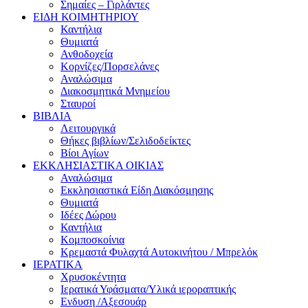
Σημαίες – Γιρλάντες
ΕΙΔΗ ΚΟΙΜΗΤΗΡΙΟΥ
Καντήλια
Θυμιατά
Ανθοδοχεία
Κορνίζες/Πορσελάνες
Αναλώσιμα
Διακοσμητικά Μνημείου
Σταυροί
ΒΙΒΛΙΑ
Λειτουργικά
Θήκες βιβλίων/Σελιδοδείκτες
Βίοι Αγίων
ΕΚΚΛΗΣΙΑΣΤΙΚΑ ΟΙΚΙΑΣ
Αναλώσιμα
Εκκλησιαστικά Είδη Διακόσμησης
Θυμιατά
Ιδέες Δώρου
Καντήλια
Κομποσκοίνια
Κρεμαστά Φυλαχτά Αυτοκινήτου / Μπρελόκ
ΙΕΡΑΤΙΚΑ
Χρυσοκέντητα
Ιερατικά Υφάσματα/Υλικά ιεροραπτικής
Ενδυση /Αξεσουάρ