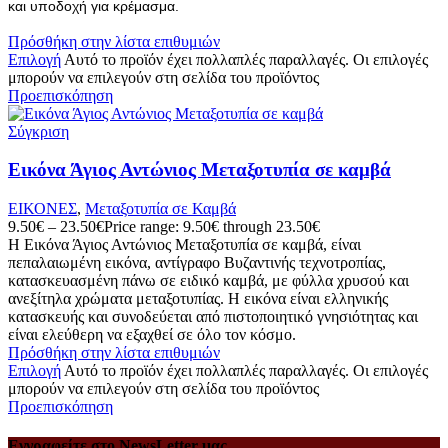
και υποδοχή για κρέμασμα.
Πρόσθήκη στην λίστα επιθυμιών
Επιλογή
Αυτό το προϊόν έχει πολλαπλές παραλλαγές. Οι επιλογές
μπορούν να επιλεγούν στη σελίδα του προϊόντος
Προεπισκόπηση
Σύγκριση
Εικόνα Άγιος Αντώνιος Μεταξοτυπία σε καμβά
ΕΙΚΟΝΕΣ
,
Μεταξοτυπία σε Καμβά
9.50
€
–
23.50
€
Price range: 9.50€ through 23.50€
Η Εικόνα Άγιος Αντώνιος Μεταξοτυπία σε καμβά, είναι
πεπαλαιωμένη εικόνα, αντίγραφο Βυζαντινής τεχνοτροπίας,
κατασκευασμένη πάνω σε ειδικό καμβά, με φύλλα χρυσού και
ανεξίτηλα χρώματα μεταξοτυπίας. Η εικόνα είναι ελληνικής
κατασκευής και συνοδεύεται από πιστοποιητικό γνησιότητας και
είναι ελεύθερη να εξαχθεί σε όλο τον κόσμο.
Πρόσθήκη στην λίστα επιθυμιών
Επιλογή
Αυτό το προϊόν έχει πολλαπλές παραλλαγές. Οι επιλογές
μπορούν να επιλεγούν στη σελίδα του προϊόντος
Προεπισκόπηση
Εγγραφείτε στο NewsLetter μας