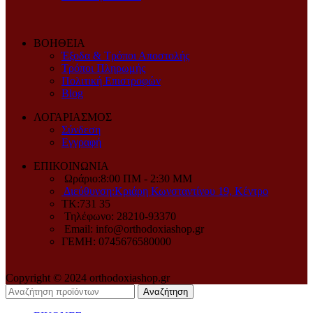
ΒΟΗΘΕΙΑ
Έξοδα & Τρόποι Αποστολής
Τρόποι Πληρωμής
Πολιτική Επιστροφών
Blog
ΛΟΓΑΡΙΑΣΜΟΣ
Σύνδεση
Εγγραφή
ΕΠΙΚΟΙΝΩΝΙΑ
Ωράριο:8:00 ΠM - 2:30 MM
Διεύθυνση:Κριάρη Κωνσταντίνου 19, Κέντρο
ΤΚ:731 35
Τηλέφωνο: 28210-93370
Email: info@orthodoxiashop.gr
ΓΕΜH: 0745676580000
Copyright © 2024 orthodoxiashop.gr
Αναζήτηση