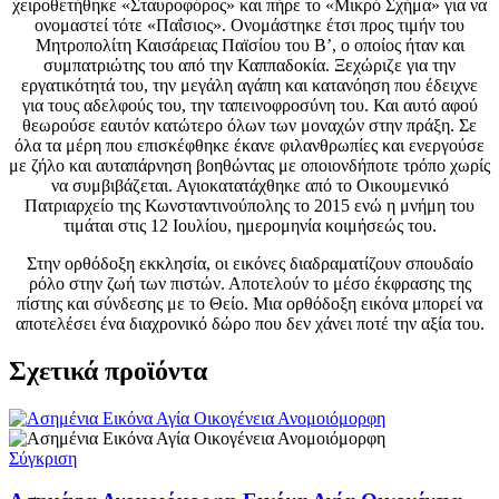
χειροθετήθηκε «Σταυροφόρος» και πήρε το «Μικρό Σχήμα» για να
ονομαστεί τότε «Παΐσιος». Ονομάστηκε έτσι προς τιμήν του
Μητροπολίτη Καισάρειας Παϊσίου του Β’, ο οποίος ήταν και
συμπατριώτης του από την Καππαδοκία. Ξεχώριζε για την
εργατικότητά του, την μεγάλη αγάπη και κατανόηση που έδειχνε
για τους αδελφούς του, την ταπεινοφροσύνη του. Και αυτό αφού
θεωρούσε εαυτόν κατώτερο όλων των μοναχών στην πράξη. Σε
όλα τα μέρη που επισκέφθηκε έκανε φιλανθρωπίες και ενεργούσε
με ζήλο και αυταπάρνηση βοηθώντας με οποιονδήποτε τρόπο χωρίς
να συμβιβάζεται. Αγιοκατατάχθηκε από το Οικουμενικό
Πατριαρχείο της Κωνσταντινούπολης το 2015 ενώ η μνήμη του
τιμάται στις 12 Ιουλίου, ημερομηνία κοιμήσεώς του.
Στην ορθόδοξη εκκλησία, οι εικόνες διαδραματίζουν σπουδαίο
ρόλο στην ζωή των πιστών. Αποτελούν το μέσο έκφρασης της
πίστης και σύνδεσης με το Θείο. Μια ορθόδοξη εικόνα μπορεί να
αποτελέσει ένα διαχρονικό δώρο που δεν χάνει ποτέ την αξία του.
Σχετικά προϊόντα
Σύγκριση