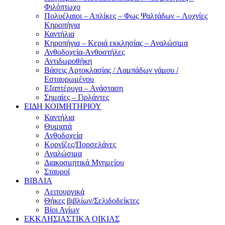
Φιλόπτωχο
Πολυέλαιοι – Απλίκες – Φως Ψαλτάδων – Λυχνίες
Κηροπήγια
Καντήλια
Κηροπήγια – Κεριά εκκλησίας – Αναλώσιμα
Ανθοδοχεία-Aνθοστήλες
Αντιδωροθήκη
Βάσεις Αρτοκλασίας / Λαμπάδων γάμου /
Εσταυρωμένου
Εξαπτέρυγα – Ανάσταση
Σημαίες – Γιρλάντες
ΕΙΔΗ ΚΟΙΜΗΤΗΡΙΟΥ
Καντήλια
Θυμιατά
Ανθοδοχεία
Κορνίζες/Πορσελάνες
Αναλώσιμα
Διακοσμητικά Μνημείου
Σταυροί
ΒΙΒΛΙΑ
Λειτουργικά
Θήκες βιβλίων/Σελιδοδείκτες
Βίοι Αγίων
ΕΚΚΛΗΣΙΑΣΤΙΚΑ ΟΙΚΙΑΣ