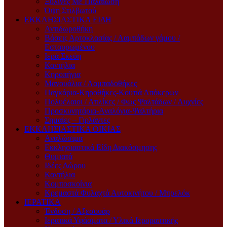
Ξύλινες Με Παλαίωση
Όψη Στιλβωτού
ΕΚΚΛΗΣΙΑΣΤΙΚΑ ΕΙΔΗ
Αντιδωροθήκη
Βάσεις Αρτοκλασίας / Λαμπάδων γάμου /
Εσταυρωμένου
Ιερά Σκεύη
Καντήλια
Κηροπήγια
Μανουάλια / Λαμπαδοθήκες
Παγκάρια-Κηροθήκες-Κουτιά Απόκερων
Πολυέλαιοι / Απλίκες / Φως Ψαλτάδων / Λυχνίες
Προσκυνητάρια-Αναλόγια-Ψαλτήρια
Σημαίες – Γιρλάντες
ΕΚΚΛΗΣΙΑΣΤΙΚΑ ΟΙΚΙΑΣ
Αναλώσιμα
Εκκλησιαστικά Είδη Διακόσμησης
Θυμιατά
Ιδέες Δώρου
Καντήλια
Κομποσκοίνια
Κρεμαστά Φυλαχτά Αυτοκινήτου / Μπρελόκ
ΙΕΡΑΤΙΚΑ
Ένδυση / Αξεσουάρ
Ιερατικά Υφάσματα / Υλικά Ιεροραπτικής