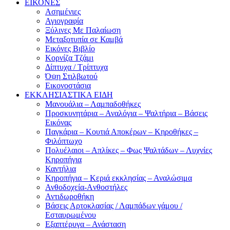
ΕΙΚΟΝΕΣ
Ασημένιες
Αγιογραφία
Ξύλινες Με Παλαίωση
Μεταξοτυπία σε Καμβά
Eικόνες Bιβλίο
Kορνίζα Tζάμι
Δίπτυχα / Τρίπτυχα
Όψη Στιλβωτού
Eικονοστάσια
ΕΚΚΛΗΣΙΑΣΤΙΚΑ ΕΙΔΗ
Μανουάλια – Λαμπαδοθήκες
Προσκυνητάρια – Αναλόγια – Ψαλτήρια – Βάσεις
Εικόνας
Παγκάρια – Κουτιά Αποκέρων – Κηροθήκες –
Φιλόπτωχο
Πολυέλαιοι – Απλίκες – Φως Ψαλτάδων – Λυχνίες
Κηροπήγια
Καντήλια
Κηροπήγια – Κεριά εκκλησίας – Αναλώσιμα
Ανθοδοχεία-Aνθοστήλες
Αντιδωροθήκη
Βάσεις Αρτοκλασίας / Λαμπάδων γάμου /
Εσταυρωμένου
Εξαπτέρυγα – Ανάσταση