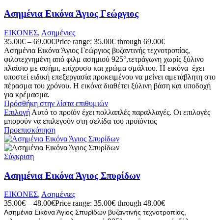
Ασημένια Εικόνα Άγιος Γεώργιος
ΕΙΚΟΝΕΣ
,
Ασημένιες
35.00
€
–
69.00
€
Price range: 35.00€ through 69.00€
Ασημένια Εικόνα Άγιος Γεώργιος βυζαντινής τεχνοτροπίας,
φιλοτεχνημένη από φιλμ ασημιού 925°,τετράγωνη χωρίς ξύλινο
πλαίσιο με ασήμι, επίχρυσο και χρώμα σμάλτου. Η εικόνα έχει
υποστεί ειδική επεξεργασία προκειμένου να μείνει αμετάβλητη στο
πέρασμα του χρόνου. Η εικόνα διαθέτει ξύλινη βάση και υποδοχή
για κρέμασμα.
Πρόσθήκη στην λίστα επιθυμιών
Επιλογή
Αυτό το προϊόν έχει πολλαπλές παραλλαγές. Οι επιλογές
μπορούν να επιλεγούν στη σελίδα του προϊόντος
Προεπισκόπηση
Σύγκριση
Ασημένια Εικόνα Άγιος Σπυρίδων
ΕΙΚΟΝΕΣ
,
Ασημένιες
35.00
€
–
48.00
€
Price range: 35.00€ through 48.00€
Ασημένια Εικόνα Άγιος Σπυρίδων βυζαντινής τεχνοτροπίας,