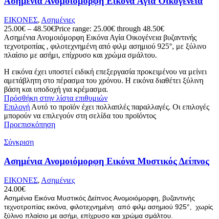
Ασημένια Ανομοιόμορφη Εικόνα Αγία Οικογένεια
ΕΙΚΟΝΕΣ
,
Ασημένιες
25.00
€
–
48.50
€
Price range: 25.00€ through 48.50€
Ασημένια Ανομοιόμορφη Εικόνα Αγία Οικογένεια βυζαντινής
τεχνοτροπίας , φιλοτεχνημένη από φιλμ ασημιού 925°, με ξύλινο
πλαίσιο με ασήμι, επίχρυσο και χρώμα σμάλτου.
Η εικόνα έχει υποστεί ειδική επεξεργασία προκειμένου να μείνει
αμετάβλητη στο πέρασμα του χρόνου. Η εικόνα διαθέτει ξύλινη
βάση και υποδοχή για κρέμασμα.
Πρόσθήκη στην λίστα επιθυμιών
Επιλογή
Αυτό το προϊόν έχει πολλαπλές παραλλαγές. Οι επιλογές
μπορούν να επιλεγούν στη σελίδα του προϊόντος
Προεπισκόπηση
Σύγκριση
Ασημένια Ανομοιόμορφη Εικόνα Μυστικός Δείπνος
ΕΙΚΟΝΕΣ
,
Ασημένιες
24.00
€
Ασημένια Εικόνα Μυστικός Δείπνος Ανομοιόμορφη, βυζαντινής
τεχνοτροπίας εικόνα, φιλοτεχνημένη από φιλμ ασημιού 925°, χωρίς
ξύλινο πλαίσιο με ασήμι, επίχρυσο και χρώμα σμάλτου.