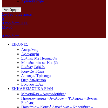
Χρυσοκέντητα
Αναζήτηση
Σύνδεση / Εγγραφή
0
0
προϊόντα
0.00
€
Μενού
0
προϊόντα
ΕΙΚΟΝΕΣ
Ασημένιες
Αγιογραφία
Ξύλινες Με Παλαίωση
Μεταξοτυπία σε Καμβά
Eικόνες Bιβλίο
Kορνίζα Tζάμι
Δίπτυχα / Τρίπτυχα
Όψη Στιλβωτού
Eικονοστάσια
ΕΚΚΛΗΣΙΑΣΤΙΚΑ ΕΙΔΗ
Μανουάλια – Λαμπαδοθήκες
Προσκυνητάρια – Αναλόγια – Ψαλτήρια – Βάσεις
Εικόνας
Παγκάρια – Κουτιά Αποκέρων – Κηροθήκες –