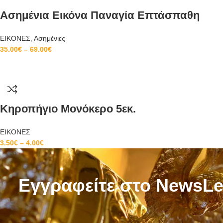
Ασημένια Εικόνα Παναγία Επτάσπαθη
ΕΙΚΟΝΕΣ
,
Ασημένιες
35.00
€
–
69.00
€
Κηροπήγιο Μονόκερο 5εκ.
ΕΙΚΟΝΕΣ
3.50
€
–
4.00
€
Εγγραφείτε στο NewsLe