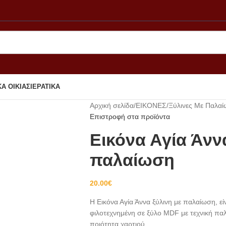
Α ΟΙΚΙΑΣ
ΙΕΡΑΤΙΚΑ
Αρχική σελίδα
ΕΙΚΟΝΕΣ
Ξύλινες Με Παλα
Επιστροφή στα προϊόντα
Εικόνα Αγία Άνν
παλαίωση
20.00
€
Η Εικόνα Αγία Άννα ξύλινη με παλαίωση, εί
φιλοτεχνημένη σε ξύλο MDF με τεχνική π
ποιότητα χαρτιού.