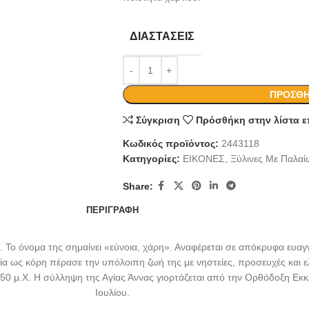
ΔΙΑΣΤΆΣΕΙΣ
ΠΡΟΣΘΉ
Σύγκριση
Πρόσθήκη στην λίστα ε
Κωδικός προϊόντος:
2443118
Κατηγορίες:
ΕΙΚΟΝΕΣ
,
Ξύλινες Με Παλα
Share:
ΠΕΡΙΓΡΑΦΉ
ού. Το όνομα της σημαίνει «εύνοια, χάρη». Αναφέρεται σε απόκρυφα ε
γία ως κόρη πέρασε την υπόλοιπη ζωή της με νηστείες, προσευχές κα
50 μ.Χ. Η σύλληψη της Αγίας Άννας γιορτάζεται από την Ορθόδοξη Εκκλ
Ιουλίου.