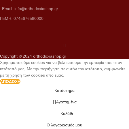
Email: info@orthodoxiashop.gr
ΓΕΜH: 0745676580000
Copyright © 2024 orthodoxiashop.gr
Χρησιμοποιούμε cookies για να βελτιώσουμε την εμπειρία σας στον
ιστότοπό μας. Με την περιήγηση σε αυτόν τον ιστότοπο, συμφωνείτε
με τη χρήση των cookies από εμάς.
ΑΠΟΔΟΧΉ
Κατάστημα
Αγαπημένα
Καλάθι
Ο λογαριασμός μου