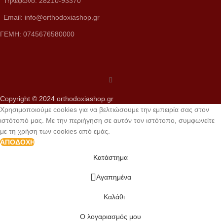
Τηλέφωνο: 28210-93370
Email: info@orthodoxiashop.gr
ΓΕΜH: 0745676580000
Copyright © 2024 orthodoxiashop.gr
Χρησιμοποιούμε cookies για να βελτιώσουμε την εμπειρία σας στον
ιστότοπό μας. Με την περιήγηση σε αυτόν τον ιστότοπο, συμφωνείτε
με τη χρήση των cookies από εμάς.
ΑΠΟΔΟΧΉ
Κατάστημα
Αγαπημένα
Καλάθι
Ο λογαριασμός μου