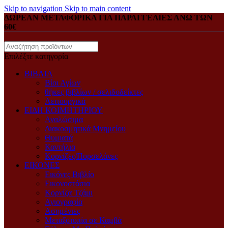
Skip to navigation
Skip to main content
ΔΩΡΕΑΝ ΜΕΤΑΦΟΡΙΚΑ ΓΙΑ ΠΑΡΑΓΓΕΛΙΕΣ ΑΝΩ ΤΩΝ
60€
Επιλέξτε κατηγορία
ΒΙΒΛΙΑ
Βίοι Αγίων
θήκες βιβλίων / σελιδοδείκτες
Λειτουργικά
ΕΙΔΗ ΚΟΙΜΗΤΗΡΙΟΥ
Αναλώσιμα
Διακοσμητικά Μνημείου
Θυμιατά
Καντήλια
Κορνίζες/Πορσελάνες
ΕΙΚΟΝΕΣ
Eικόνες Bιβλίο
Eικονοστάσια
Kορνίζα Tζάμι
Αγιογραφία
Ασημένιες
Μεταξοτυπία σε Καμβά