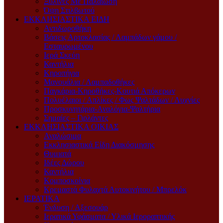
Ξύλινες Με Παλαίωση
Όψη Στιλβωτού
ΕΚΚΛΗΣΙΑΣΤΙΚΑ ΕΙΔΗ
Αντιδωροθήκη
Βάσεις Αρτοκλασίας / Λαμπάδων γάμου /
Εσταυρωμένου
Ιερά Σκεύη
Καντήλια
Κηροπήγια
Μανουάλια / Λαμπαδοθήκες
Παγκάρια-Κηροθήκες-Κουτιά Απόκερων
Πολυέλαιοι / Απλίκες / Φως Ψαλτάδων / Λυχνίες
Προσκυνητάρια-Αναλόγια-Ψαλτήρια
Σημαίες – Γιρλάντες
ΕΚΚΛΗΣΙΑΣΤΙΚΑ ΟΙΚΙΑΣ
Αναλώσιμα
Εκκλησιαστικά Είδη Διακόσμησης
Θυμιατά
Ιδέες Δώρου
Καντήλια
Κομποσκοίνια
Κρεμαστά Φυλαχτά Αυτοκινήτου / Μπρελόκ
ΙΕΡΑΤΙΚΑ
Ένδυση / Αξεσουάρ
Ιερατικά Υφάσματα / Υλικά Ιεροραπτικής