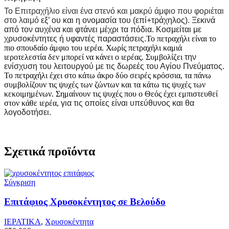
Το Επιτραχήλιο είναι ένα στενό και μακρύ άμφιο που φοριέται
στο λαιμό
εξ’ ου και η ονομασία του (επί+τράχηλος). Ξεκινά
από τον αυχένα και φτάνει μέχρι τα πόδια. Κοσμείται με
χρυσοκέντητες ή υφαντές παραστάσεις.
Το πετραχήλι είναι το
πιο σπουδαίο άμφιο του ιερέα. Χωρίς πετραχήλι καμιά
ιεροτελεστία δεν μπορεί να κάνει ο ιερέας. Συμβολίζει
την
ενίσχυση του λειτουργού με τις δωρεές του Αγίου Πνεύματος
.
Το πετραχήλι έχει στο κάτω άκρο δύο σειρές κρόσσια, τα πάνω
συμβολίζουν τις ψυχές των ζώντων και τα κάτω τις ψυχές των
κεκοιμημένων. Σημαίνουν τις ψυχές που ο Θεός έχει εμπιστευθεί
στον κάθε ιερέα,
για τις οποίες είναι υπεύθυνος και θα
λογοδοτήσει.
Σχετικά προϊόντα
Σύγκριση
Επιτάφιος Χρυσοκέντητος σε Βελούδο
ΙΕΡΑΤΙΚΑ
,
Χρυσοκέντητα