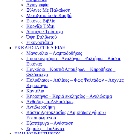
Αγιογραφία
Ξύλινες Με Παλαίωση
Μεταξοτυπία σε Καμβά
Eικόνες Bιβλίο
Kορνίζα Tζάμι
Δίπτυχα / Τρίπτυχα
Όψη Στιλβωτού
Eικονοστάσια
ΕΚΚΛΗΣΙΑΣΤΙΚΑ ΕΙΔΗ
Μανουάλια – Λαμπαδοθήκες
Προσκυνητάρια – Αναλόγια – Ψαλτήρια – Βάσεις
Εικόνας
Παγκάρια – Κουτιά Αποκέρων – Κηροθήκες –
Φιλόπτωχο
Πολυέλαιοι – Απλίκες – Φως Ψαλτάδων – Λυχνίες
Κηροπήγια
Καντήλια
Κηροπήγια – Κεριά εκκλησίας – Αναλώσιμα
Ανθοδοχεία-Aνθοστήλες
Αντιδωροθήκη
Βάσεις Αρτοκλασίας / Λαμπάδων γάμου /
Εσταυρωμένου
Εξαπτέρυγα – Ανάσταση
Σημαίες – Γιρλάντες
ΕΙΔΗ ΚΟΙΜΗΤΗΡΙΟΥ