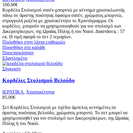
100.00
€
Κορδέλα Στολισμού σατέν-μπορντώ
με κέντημα χρυσοκλωστής
πάνω σε άριστης ποιότητας ύφασμα σατέν
, χρώματος μπορντώ,
στρογγυλή ροζέτα με χρυσοκέντητο το Χριστόγραμμα. Οι
κορδέλες
μπορούν να χρησιμοποιηθούν για τον στολισμό των
Δικεροτρίκερων, της Ωραίας Πύλης ή του Ναού.
Διαστάσεις : 57
εκ. Η τιμή αφορά το σετ 2 τεμαχίων.
Πρόσθήκη στην λίστα επιθυμιών
Προσθήκη στο καλάθι
Προεπισκόπηση
Εξαντλημένο
Σύγκριση
Κορδέλες Στολισμού Βελούδο
ΙΕΡΑΤΙΚΑ
,
Χρυσοκέντητα
85.00
€
Σετ Κορδέλες Στολισμού με σχέδιο άμπελος κεντημένες σε
άριστης ποιότητας
βελούδο, χρώματος μπορντό.
Το σετ μπορεί να
χρησιμοποιηθεί για τον στολισμό των Δικεροτρίκερων, της Ωραίας
Πύλης ή του Ναού.