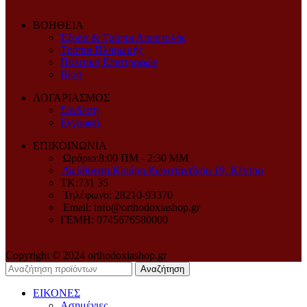
ΒΟΗΘΕΙΑ
Έξοδα & Τρόποι Αποστολής
Τρόποι Πληρωμής
Πολιτική Επιστροφών
Blog
ΛΟΓΑΡΙΑΣΜΟΣ
Σύνδεση
Εγγραφή
ΕΠΙΚΟΙΝΩΝΙΑ
Ωράριο:8:00 ΠM - 2:30 MM
Διεύθυνση:Κριάρη Κωνσταντίνου 19, Κέντρο
ΤΚ:731 35
Τηλέφωνο: 28210-93370
Email: info@orthodoxiashop.gr
ΓΕΜH: 0745676580000
Copyright © 2024 orthodoxiashop.gr
Αναζήτηση
ΕΙΚΟΝΕΣ
Ασημένιες