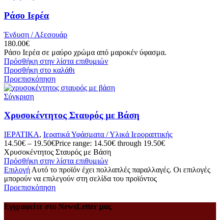
Ράσο Ιερέα
Ένδυση / Αξεσουάρ
180.00
€
Ράσο Ιερέα σε μαύρο χρώμα από μαροκέν ύφασμα.
Πρόσθήκη στην λίστα επιθυμιών
Προσθήκη στο καλάθι
Προεπισκόπηση
Σύγκριση
Χρυσοκέντητος Σταυρός με Βάση
ΙΕΡΑΤΙΚΑ
,
Ιερατικά Υφάσματα / Υλικά Ιεροραπτικής
14.50
€
–
19.50
€
Price range: 14.50€ through 19.50€
Χρυσοκέντητος Σταυρός με Βάση
Πρόσθήκη στην λίστα επιθυμιών
Επιλογή
Αυτό το προϊόν έχει πολλαπλές παραλλαγές. Οι επιλογές
μπορούν να επιλεγούν στη σελίδα του προϊόντος
Προεπισκόπηση
Εγγραφείτε στο NewsLetter μας