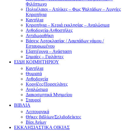
Φιλόπτωχο
Πολυέλαιοι – Απλίκες – Φως Ψαλτάδων – Λυχνίες
Κηροπήγια
Καντήλια
Κηροπήγια – Κεριά εκκλησίας – Αναλώσιμα
Ανθοδοχεία-Aνθοστήλες
Αντιδωροθήκη
Βάσεις Αρτοκλασίας / Λαμπάδων γάμου /
Εσταυρωμένου
Εξαπτέρυγα – Ανάσταση
Σημαίες – Γιρλάντες
ΕΙΔΗ ΚΟΙΜΗΤΗΡΙΟΥ
Καντήλια
Θυμιατά
Ανθοδοχεία
Κορνίζες/Πορσελάνες
Αναλώσιμα
Διακοσμητικά Μνημείου
Σταυροί
ΒΙΒΛΙΑ
Λειτουργικά
Θήκες βιβλίων/Σελιδοδείκτες
Βίοι Αγίων
ΕΚΚΛΗΣΙΑΣΤΙΚΑ ΟΙΚΙΑΣ