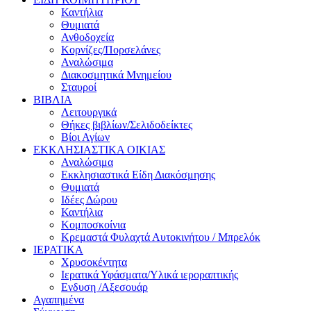
Καντήλια
Θυμιατά
Ανθοδοχεία
Κορνίζες/Πορσελάνες
Αναλώσιμα
Διακοσμητικά Μνημείου
Σταυροί
ΒΙΒΛΙΑ
Λειτουργικά
Θήκες βιβλίων/Σελιδοδείκτες
Βίοι Αγίων
ΕΚΚΛΗΣΙΑΣΤΙΚΑ ΟΙΚΙΑΣ
Αναλώσιμα
Εκκλησιαστικά Είδη Διακόσμησης
Θυμιατά
Ιδέες Δώρου
Καντήλια
Κομποσκοίνια
Κρεμαστά Φυλαχτά Αυτοκινήτου / Μπρελόκ
ΙΕΡΑΤΙΚΑ
Χρυσοκέντητα
Ιερατικά Υφάσματα/Υλικά ιεροραπτικής
Ενδυση /Αξεσουάρ
Αγαπημένα