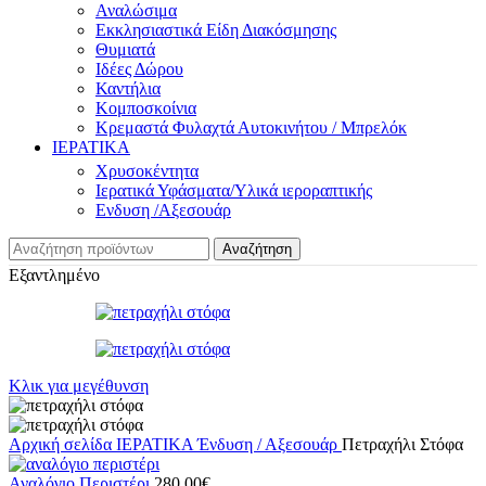
Αναλώσιμα
Εκκλησιαστικά Είδη Διακόσμησης
Θυμιατά
Ιδέες Δώρου
Καντήλια
Κομποσκοίνια
Κρεμαστά Φυλαχτά Αυτοκινήτου / Μπρελόκ
ΙΕΡΑΤΙΚΑ
Χρυσοκέντητα
Ιερατικά Υφάσματα/Υλικά ιεροραπτικής
Ενδυση /Αξεσουάρ
Αναζήτηση
Εξαντλημένο
Κλικ για μεγέθυνση
Αρχική σελίδα
ΙΕΡΑΤΙΚΑ
Ένδυση / Αξεσουάρ
Πετραχήλι Στόφα
Αναλόγιο Περιστέρι
280.00
€