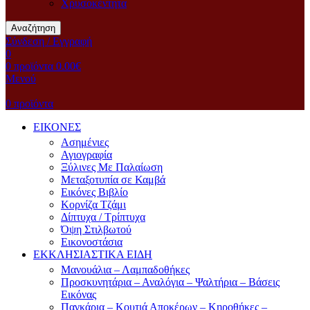
Χρυσοκέντητα
Αναζήτηση
Σύνδεση / Εγγραφή
0
0
προϊόντα
0.00
€
Μενού
0
προϊόντα
ΕΙΚΟΝΕΣ
Ασημένιες
Αγιογραφία
Ξύλινες Με Παλαίωση
Μεταξοτυπία σε Καμβά
Eικόνες Bιβλίο
Kορνίζα Tζάμι
Δίπτυχα / Τρίπτυχα
Όψη Στιλβωτού
Eικονοστάσια
ΕΚΚΛΗΣΙΑΣΤΙΚΑ ΕΙΔΗ
Μανουάλια – Λαμπαδοθήκες
Προσκυνητάρια – Αναλόγια – Ψαλτήρια – Βάσεις
Εικόνας
Παγκάρια – Κουτιά Αποκέρων – Κηροθήκες –