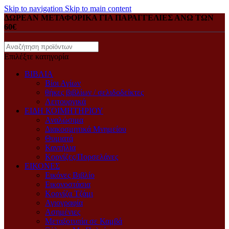
Skip to navigation
Skip to main content
ΔΩΡΕΑΝ ΜΕΤΑΦΟΡΙΚΑ ΓΙΑ ΠΑΡΑΓΓΕΛΙΕΣ ΑΝΩ ΤΩΝ
60€
Επιλέξτε κατηγορία
ΒΙΒΛΙΑ
Βίοι Αγίων
θήκες βιβλίων / σελιδοδείκτες
Λειτουργικά
ΕΙΔΗ ΚΟΙΜΗΤΗΡΙΟΥ
Αναλώσιμα
Διακοσμητικά Μνημείου
Θυμιατά
Καντήλια
Κορνίζες/Πορσελάνες
ΕΙΚΟΝΕΣ
Eικόνες Bιβλίο
Eικονοστάσια
Kορνίζα Tζάμι
Αγιογραφία
Ασημένιες
Μεταξοτυπία σε Καμβά