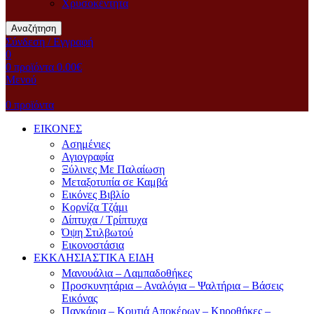
Χρυσοκέντητα
Αναζήτηση
Σύνδεση / Εγγραφή
0
0
προϊόντα
0.00
€
Μενού
0
προϊόντα
ΕΙΚΟΝΕΣ
Ασημένιες
Αγιογραφία
Ξύλινες Με Παλαίωση
Μεταξοτυπία σε Καμβά
Eικόνες Bιβλίο
Kορνίζα Tζάμι
Δίπτυχα / Τρίπτυχα
Όψη Στιλβωτού
Eικονοστάσια
ΕΚΚΛΗΣΙΑΣΤΙΚΑ ΕΙΔΗ
Μανουάλια – Λαμπαδοθήκες
Προσκυνητάρια – Αναλόγια – Ψαλτήρια – Βάσεις
Εικόνας
Παγκάρια – Κουτιά Αποκέρων – Κηροθήκες –