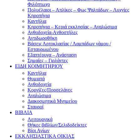
Φιλόπτωχο
Πολυέλαιοι – Απλίκες – Φως Ψαλτάδων – Λυχνίες
Κηροπήγια
Καντήλια
Κηροπήγια – Κεριά εκκλησίας – Αναλώσιμα
Ανθοδοχεία-Aνθοστήλες
Αντιδωροθήκη
Βάσεις Αρτοκλασίας / Λαμπάδων γάμου /
Εσταυρωμένου
Εξαπτέρυγα – Ανάσταση
Σημαίες – Γιρλάντες
ΕΙΔΗ ΚΟΙΜΗΤΗΡΙΟΥ
Καντήλια
Θυμιατά
Ανθοδοχεία
Κορνίζες/Πορσελάνες
Αναλώσιμα
Διακοσμητικά Μνημείου
Σταυροί
ΒΙΒΛΙΑ
Λειτουργικά
Θήκες βιβλίων/Σελιδοδείκτες
Βίοι Αγίων
ΕΚΚΛΗΣΙΑΣΤΙΚΑ ΟΙΚΙΑΣ