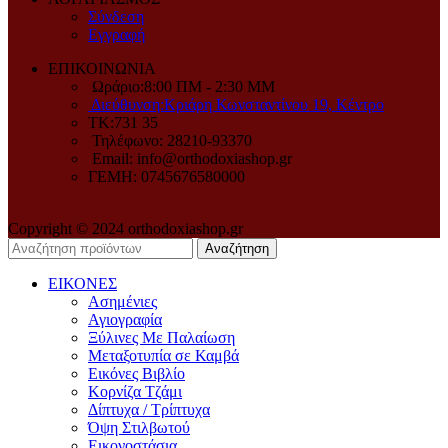
Σύνδεση
Εγγραφή
ΕΠΙΚΟΙΝΩΝΙΑ
Ωράριο:8:00 ΠM - 2:30 MM
Διεύθυνση:Κριάρη Κωνσταντίνου 19, Κέντρο
ΤΚ:731 35
Τηλέφωνο: 28210-93370
Email: info@orthodoxiashop.gr
ΓΕΜH: 0745676580000
Copyright © 2024 orthodoxiashop.gr
Αναζήτηση
ΕΙΚΟΝΕΣ
Ασημένιες
Αγιογραφία
Ξύλινες Με Παλαίωση
Μεταξοτυπία σε Καμβά
Eικόνες Bιβλίο
Kορνίζα Tζάμι
Δίπτυχα / Τρίπτυχα
Όψη Στιλβωτού
Eικονοστάσια