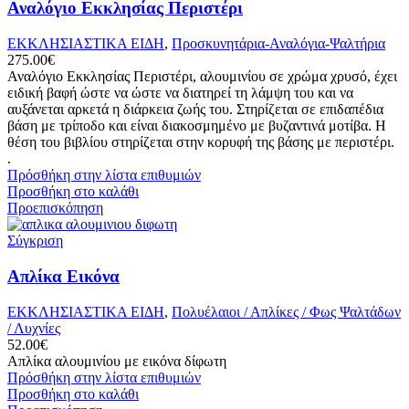
Αναλόγιο Εκκλησίας Περιστέρι
ΕΚΚΛΗΣΙΑΣΤΙΚΑ ΕΙΔΗ
,
Προσκυνητάρια-Αναλόγια-Ψαλτήρια
275.00
€
Αναλόγιο Εκκλησίας Περιστέρι, αλουμινίου σε χρώμα χρυσό, έχει
ειδική βαφή ώστε να ώστε να διατηρεί τη λάμψη του και να
αυξάνεται αρκετά η διάρκεια ζωής του. Στηρίζεται σε επιδαπέδια
βάση με τρίποδο και είναι διακοσμημένο με βυζαντινά μοτίβα. Η
θέση του βιβλίου στηρίζεται στην κορυφή της βάσης με περιστέρι.
.
Πρόσθήκη στην λίστα επιθυμιών
Προσθήκη στο καλάθι
Προεπισκόπηση
Σύγκριση
Απλίκα Εικόνα
ΕΚΚΛΗΣΙΑΣΤΙΚΑ ΕΙΔΗ
,
Πολυέλαιοι / Απλίκες / Φως Ψαλτάδων
/ Λυχνίες
52.00
€
Απλίκα αλουμινίου με εικόνα δίφωτη
Πρόσθήκη στην λίστα επιθυμιών
Προσθήκη στο καλάθι