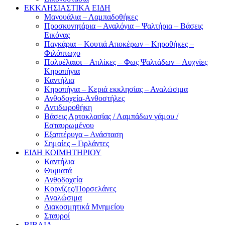
ΕΚΚΛΗΣΙΑΣΤΙΚΑ ΕΙΔΗ
Μανουάλια – Λαμπαδοθήκες
Προσκυνητάρια – Αναλόγια – Ψαλτήρια – Βάσεις
Εικόνας
Παγκάρια – Κουτιά Αποκέρων – Κηροθήκες –
Φιλόπτωχο
Πολυέλαιοι – Απλίκες – Φως Ψαλτάδων – Λυχνίες
Κηροπήγια
Καντήλια
Κηροπήγια – Κεριά εκκλησίας – Αναλώσιμα
Ανθοδοχεία-Aνθοστήλες
Αντιδωροθήκη
Βάσεις Αρτοκλασίας / Λαμπάδων γάμου /
Εσταυρωμένου
Εξαπτέρυγα – Ανάσταση
Σημαίες – Γιρλάντες
ΕΙΔΗ ΚΟΙΜΗΤΗΡΙΟΥ
Καντήλια
Θυμιατά
Ανθοδοχεία
Κορνίζες/Πορσελάνες
Αναλώσιμα
Διακοσμητικά Μνημείου
Σταυροί
ΒΙΒΛΙΑ