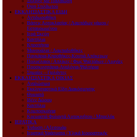
Ξύλινες Με Παλαίωση
Όψη Στιλβωτού
ΕΚΚΛΗΣΙΑΣΤΙΚΑ ΕΙΔΗ
Αντιδωροθήκη
Βάσεις Αρτοκλασίας / Λαμπάδων γάμου /
Εσταυρωμένου
Ιερά Σκεύη
Καντήλια
Κηροπήγια
Μανουάλια / Λαμπαδοθήκες
Παγκάρια-Κηροθήκες-Κουτιά Απόκερων
Πολυέλαιοι / Απλίκες / Φως Ψαλτάδων / Λυχνίες
Προσκυνητάρια-Αναλόγια-Ψαλτήρια
Σημαίες – Γιρλάντες
ΕΚΚΛΗΣΙΑΣΤΙΚΑ ΟΙΚΙΑΣ
Αναλώσιμα
Εκκλησιαστικά Είδη Διακόσμησης
Θυμιατά
Ιδέες Δώρου
Καντήλια
Κομποσκοίνια
Κρεμαστά Φυλαχτά Αυτοκινήτου / Μπρελόκ
ΙΕΡΑΤΙΚΑ
Ένδυση / Αξεσουάρ
Ιερατικά Υφάσματα / Υλικά Ιεροραπτικής