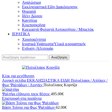
Αναλώσιμα
Εκκλησιαστικά Είδη Διακόσμησης
Θυμιατά
Ιδέες Δώρου
Καντήλια
Κομποσκοίνια
Κρεμαστά Φυλαχτά Αυτοκινήτου / Μπρελόκ
ΙΕΡΑΤΙΚΑ
Χρυσοκέντητα
Ιερατικά Υφάσματα/Υλικά ιεροραπτικής
Ενδυση /Αξεσουάρ
Αναζήτηση
Κλικ για μεγέθυνση
Αρχική σελίδα
ΕΚΚΛΗΣΙΑΣΤΙΚΑ ΕΙΔΗ
Πολυέλαιοι / Απλίκες /
Φως Ψαλτάδων / Λυχνίες
Πολυέλαιος Κορνίζα
Ψαλτήρι εξάγωνο τρεις θέσεις
495.00
€
Επιστροφή στα προϊόντα
Βάση Τοίχου για Φως Ψαλτάδων
62.00
€