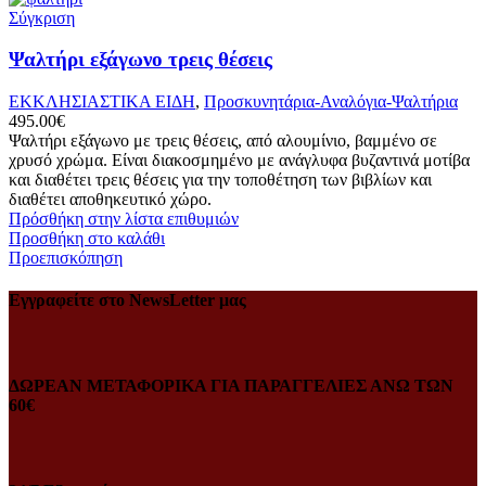
Σύγκριση
Ψαλτήρι εξάγωνο τρεις θέσεις
ΕΚΚΛΗΣΙΑΣΤΙΚΑ ΕΙΔΗ
,
Προσκυνητάρια-Αναλόγια-Ψαλτήρια
495.00
€
Ψαλτήρι εξάγωνο με τρεις θέσεις, από αλουμίνιο, βαμμένο σε
χρυσό χρώμα. Είναι διακοσμημένο με ανάγλυφα βυζαντινά μοτίβα
και διαθέτει τρεις θέσεις για την τοποθέτηση των βιβλίων και
διαθέτει αποθηκευτικό χώρο.
Πρόσθήκη στην λίστα επιθυμιών
Προσθήκη στο καλάθι
Προεπισκόπηση
Εγγραφείτε στο NewsLetter μας
ΔΩΡΕΑΝ ΜΕΤΑΦΟΡΙΚΑ ΓΙΑ ΠΑΡΑΓΓΕΛΙΕΣ ΑΝΩ ΤΩΝ
60€