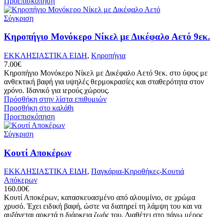
Προεπισκόπηση
Σύγκριση
Κηροπήγιο Μονόκερο Νίκελ με Δικέφαλο Αετό 9εκ.
ΕΚΚΛΗΣΙΑΣΤΙΚΑ ΕΙΔΗ
,
Κηροπήγια
7.00
€
Κηροπήγιο Μονόκερο Νίκελ με Δικέφαλο Αετό 9εκ. στο ύψος με
ανθεκτική βαφή για υψηλές θερμοκρασίες και σταθερότητα στον
χρόνο. Ιδανικό για ιερούς χώρους.
Πρόσθήκη στην λίστα επιθυμιών
Προσθήκη στο καλάθι
Προεπισκόπηση
Σύγκριση
Κουτί Αποκέρων
ΕΚΚΛΗΣΙΑΣΤΙΚΑ ΕΙΔΗ
,
Παγκάρια-Κηροθήκες-Κουτιά
Απόκερων
160.00
€
Κουτί Αποκέρων, κατασκευασμένο από αλουμίνιο, σε χρώμα
χρυσό. Έχει ειδική βαφή, ώστε να διατηρεί τη λάμψη του και να
αυξάνεται αρκετά η διάρκεια ζωής του. Διαθέτει στο πάνω μέρος