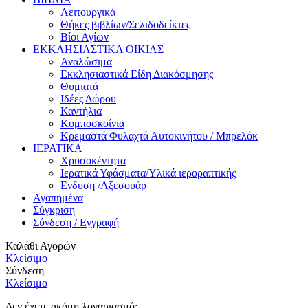
Λειτουργικά
Θήκες βιβλίων/Σελιδοδείκτες
Βίοι Αγίων
ΕΚΚΛΗΣΙΑΣΤΙΚΑ ΟΙΚΙΑΣ
Αναλώσιμα
Εκκλησιαστικά Είδη Διακόσμησης
Θυμιατά
Ιδέες Δώρου
Καντήλια
Κομποσκοίνια
Κρεμαστά Φυλαχτά Αυτοκινήτου / Μπρελόκ
ΙΕΡΑΤΙΚΑ
Χρυσοκέντητα
Ιερατικά Υφάσματα/Υλικά ιεροραπτικής
Ενδυση /Αξεσουάρ
Αγαπημένα
Σύγκριση
Σύνδεση / Εγγραφή
Καλάθι Αγορών
Κλείσιμο
Σύνδεση
Κλείσιμο
Δεν έχετε ακόμη λογαριασμό;