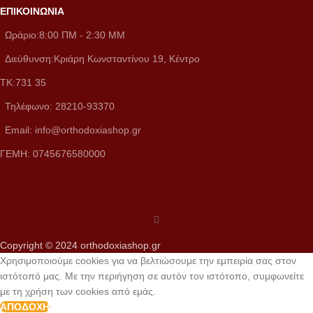
ΕΠΙΚΟΙΝΩΝΙΑ
Ωράριο:8:00 ΠM - 2:30 MM
Διεύθυνση:Κριάρη Κωνσταντίνου 19, Κέντρο
ΤΚ:731 35
Τηλέφωνο: 28210-93370
Email: info@orthodoxiashop.gr
ΓΕΜH: 0745676580000
Copyright © 2024 orthodoxiashop.gr
Χρησιμοποιούμε cookies για να βελτιώσουμε την εμπειρία σας στον
ιστότοπό μας. Με την περιήγηση σε αυτόν τον ιστότοπο, συμφωνείτε
με τη χρήση των cookies από εμάς.
ΑΠΟΔΟΧΉ