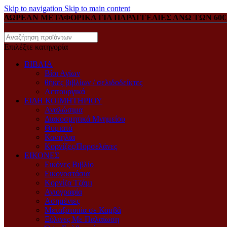
Skip to navigation
Skip to main content
ΔΩΡΕΑΝ ΜΕΤΑΦΟΡΙΚΑ ΓΙΑ ΠΑΡΑΓΓΕΛΙΕΣ ΑΝΩ ΤΩΝ 60€
Επιλέξτε κατηγορία
ΒΙΒΛΙΑ
Βίοι Αγίων
θήκες βιβλίων / σελιδοδείκτες
Λειτουργικά
ΕΙΔΗ ΚΟΙΜΗΤΗΡΙΟΥ
Αναλώσιμα
Διακοσμητικά Μνημείου
Θυμιατά
Καντήλια
Κορνίζες/Πορσελάνες
ΕΙΚΟΝΕΣ
Eικόνες Bιβλίο
Eικονοστάσια
Kορνίζα Tζάμι
Αγιογραφία
Ασημένιες
Μεταξοτυπία σε Καμβά
Ξύλινες Με Παλαίωση