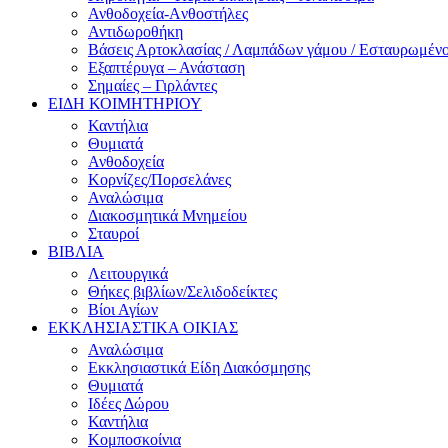
Ανθοδοχεία-Aνθοστήλες
Αντιδωροθήκη
Βάσεις Αρτοκλασίας / Λαμπάδων γάμου / Εσταυρωμέν
Εξαπτέρυγα – Ανάσταση
Σημαίες – Γιρλάντες
ΕΙΔΗ ΚΟΙΜΗΤΗΡΙΟΥ
Καντήλια
Θυμιατά
Ανθοδοχεία
Κορνίζες/Πορσελάνες
Αναλώσιμα
Διακοσμητικά Μνημείου
Σταυροί
ΒΙΒΛΙΑ
Λειτουργικά
Θήκες βιβλίων/Σελιδοδείκτες
Βίοι Αγίων
ΕΚΚΛΗΣΙΑΣΤΙΚΑ ΟΙΚΙΑΣ
Αναλώσιμα
Εκκλησιαστικά Είδη Διακόσμησης
Θυμιατά
Ιδέες Δώρου
Καντήλια
Κομποσκοίνια