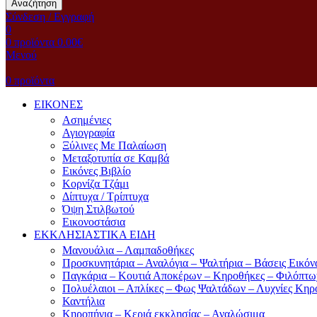
Αναζήτηση
Σύνδεση / Εγγραφή
0
0
προϊόντα
0.00
€
Μενού
0
προϊόντα
ΕΙΚΟΝΕΣ
Ασημένιες
Αγιογραφία
Ξύλινες Με Παλαίωση
Μεταξοτυπία σε Καμβά
Eικόνες Bιβλίο
Kορνίζα Tζάμι
Δίπτυχα / Τρίπτυχα
Όψη Στιλβωτού
Eικονοστάσια
ΕΚΚΛΗΣΙΑΣΤΙΚΑ ΕΙΔΗ
Μανουάλια – Λαμπαδοθήκες
Προσκυνητάρια – Αναλόγια – Ψαλτήρια – Βάσεις Εικόν
Παγκάρια – Κουτιά Αποκέρων – Κηροθήκες – Φιλόπτω
Πολυέλαιοι – Απλίκες – Φως Ψαλτάδων – Λυχνίες Κηρ
Καντήλια
Κηροπήγια – Κεριά εκκλησίας – Αναλώσιμα