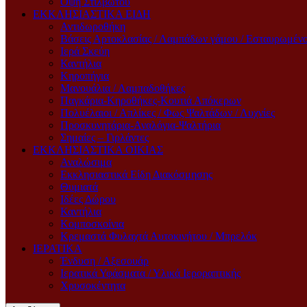
Όψη Στιλβωτού
ΕΚΚΛΗΣΙΑΣΤΙΚΑ ΕΙΔΗ
Αντιδωροθήκη
Βάσεις Αρτοκλασίας / Λαμπάδων γάμου / Εσταυρωμέν
Ιερά Σκεύη
Καντήλια
Κηροπήγια
Μανουάλια / Λαμπαδοθήκες
Παγκάρια-Κηροθήκες-Κουτιά Απόκερων
Πολυέλαιοι / Απλίκες / Φως Ψαλτάδων / Λυχνίες
Προσκυνητάρια-Αναλόγια-Ψαλτήρια
Σημαίες – Γιρλάντες
ΕΚΚΛΗΣΙΑΣΤΙΚΑ ΟΙΚΙΑΣ
Αναλώσιμα
Εκκλησιαστικά Είδη Διακόσμησης
Θυμιατά
Ιδέες Δώρου
Καντήλια
Κομποσκοίνια
Κρεμαστά Φυλαχτά Αυτοκινήτου / Μπρελόκ
ΙΕΡΑΤΙΚΑ
Ένδυση / Αξεσουάρ
Ιερατικά Υφάσματα / Υλικά Ιεροραπτικής
Χρυσοκέντητα