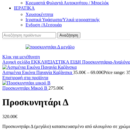
Κρεμαστά Φυλαχτά Αυτοκινήτου / Μπρελόκ
ΙΕΡΑΤΙΚΑ
Χρυσοκέντητα
Ιερατικά Υφάσματα/Υλικά ιεροραπτικής
Ενδυση /Αξεσουάρ
Αναζήτηση
Κλικ για μεγέθυνση
Αρχική σελίδα
ΕΚΚΛΗΣΙΑΣΤΙΚΑ ΕΙΔΗ
Προσκυνητάρια-Αναλόγι
Ασημένια Εικόνα Παναγία Καζάνσκα
35.00
€
–
69.00
€
Price range: 
Επιστροφή στα προϊόντα
Προσκυνητάρι Μικρό Β
275.00
€
Προσκυνητάρι Δ
320.00
€
Προσκυνητάρι Δ (μεγάλο) κατασκευασμένο από αλουμίνιο σε χρώμα χ